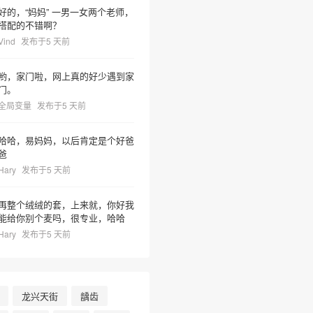
好的，“妈妈” 一男一女两个老师，
搭配的不错啊？
Vind
发布于5 天前
哟，家门啦，网上真的好少遇到家
门。
全局变量
发布于5 天前
哈哈，易妈妈，以后肯定是个好爸
爸
Hary
发布于5 天前
再整个绒绒的套，上来就，你好我
能给你别个麦吗，很专业，哈哈
Hary
发布于5 天前
龙兴天街
龋齿