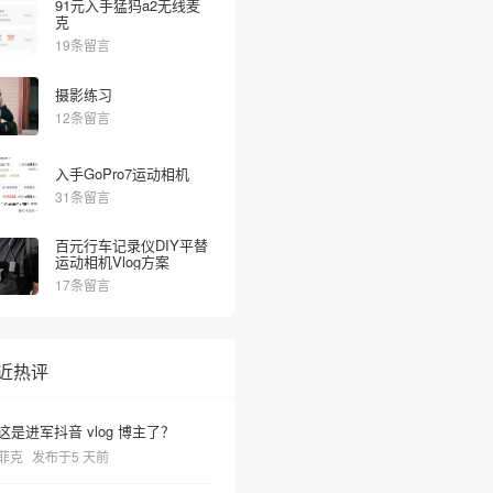
91元入手猛犸a2无线麦
克
19条留言
摄影练习
12条留言
入手GoPro7运动相机
31条留言
百元行车记录仪DIY平替
运动相机Vlog方案
17条留言
近热评
这是进军抖音 vlog 博主了？
菲克
发布于5 天前