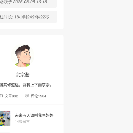
跃于 2026-08-05 16:18
线时长:
18小时24分钟22秒
宗宗酱
漫其修道远，吾将上下而求索。
文章
832
评论
1564
未来五天请叫我易妈妈
14条留言