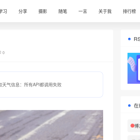
学习
分享
摄影
随笔
一言
关于我
排行榜
R
0
取天气信息：所有API都调用失败
在
❆
博