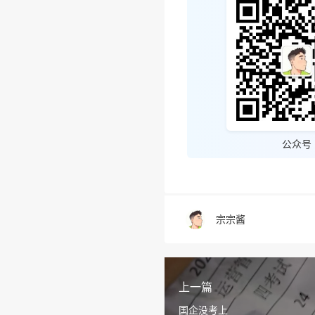
公众号
宗宗酱
上一篇
国企没考上