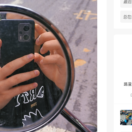
最后活
总在
路漫