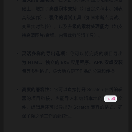
础上，增加了
高级积木支持
（如自定义积木、列表
高级操作）、
强化的调试工具
（如脚本断点调试、
变量实时监控），以及
升级的素材处理能力
（如支
持高清图片/音频、内置裁剪剪辑工具）。
灵活多样的导出选项
：你可以将完成的项目导出
为
HTML、独立的 EXE 应用程序、APK 安卓安装
包
等多种格式，极大地方便了作品的分享和传播。
高度的兼容性
：它可以直接打开 Scratch 在线编辑
器的项目链接，也能导入和编辑本地的
文
.sb3
件，编辑后还可以导出为 Scratch 兼容的格式，确
保了你之前工作的延续性。