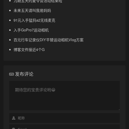
为期五天的夏令营活动结束啦
未来五天请叫我易妈妈
91元入手猛犸a2无线麦克
入手GoPro7运动相机
百元行车记录仪DIY平替运动相机Vlog方案
博客文件接近4个G
发布评论