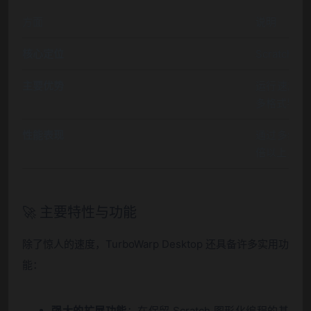
方面
说明
核心定位
Scratc
主要优势
运行速度极快
多格式导出
性能表现
通过多线程等技
倍以上，能
🚀 主要特性与功能
除了惊人的速度，TurboWarp Desktop 还具备许多实用功
能：
强大的扩展功能
：在保留 Scratch 图形化编程的基