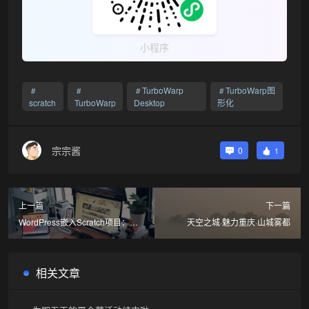
小程序
TurboWarp
TurboWarp图
scratch
TurboWarp
Desktop
形化
宗宗酱
0
1
上一篇
下一篇
WordPress嵌入Scratch项目：基
天空之城·魅力重庆·山城雾都
于Turbowarp的最佳实践
相关文章