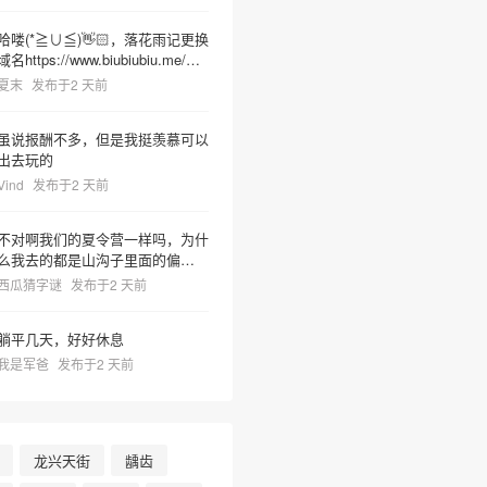
哈喽(*≧∪≦)👋🏻，落花雨记更换
域名https://www.biubiubiu.me/，
麻烦更新下哦
夏末
发布于2 天前
虽说报酬不多，但是我挺羡慕可以
出去玩的
Vind
发布于2 天前
❄
不对啊我们的夏令营一样吗，为什
么我去的都是山沟子里面的偏僻之
地但非常热很容易把人晒死然后又
西瓜猜字谜
发布于2 天前
有神奇教官莫名奇妙乱吼并且菜里
有树枝虫子很容易吃死
躺平几天，好好休息
我是军爸
发布于2 天前
龙兴天街
龋齿