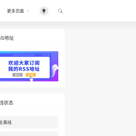
❄
更多页面
SS地址
线状态
主离线