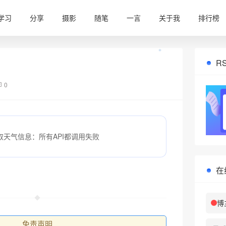
学习
分享
摄影
随笔
一言
关于我
排行榜
R
0
取天气信息：所有API都调用失败
❅
在
博
免责声明