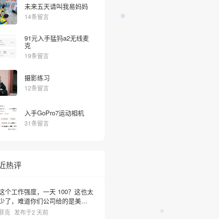
未来五天请叫我易妈妈
14条留言
91元入手猛犸a2无线麦
克
19条留言
摄影练习
12条留言
入手GoPro7运动相机
31条留言
❆
近热评
这个工作强度，一天 100？这也太
少了，难道你们公司给的是美元
啊？
菲克
发布于2 天前