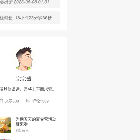
跃于 2026-08-08 01:31
线时长:
18小时23分钟36秒
❅
宗宗酱
漫其修道远，吾将上下而求索。
文章
833
评论
1569
为期五天的夏令营活动
结束啦
8条留言