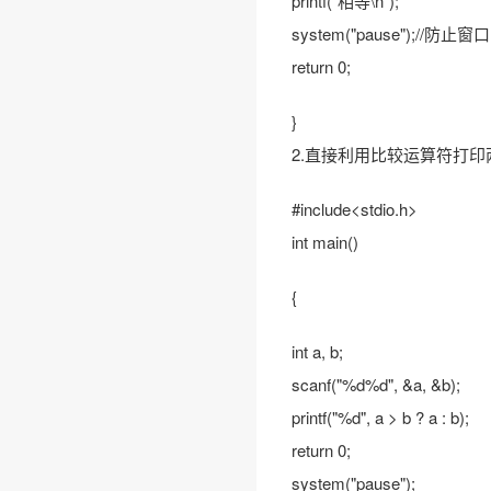
printf("相等\n");
system("pause");//防止
return 0;
}
2.直接利用比较运算符打
#include<stdio.h>
❅
int main()
{
int a, b;
scanf("%d%d", &a, &b);
printf("%d", a > b ? a : b);
return 0;
system("pause");