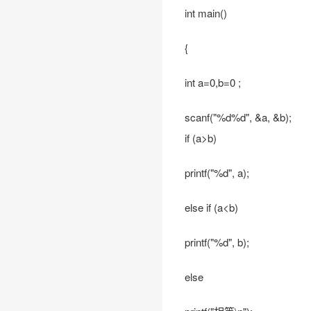
int main()
{
int a=0,b=0 ;
scanf("%d%d", &a, &b);
if (a>b)
printf("%d", a);
else if (a<b)
printf("%d", b);
else