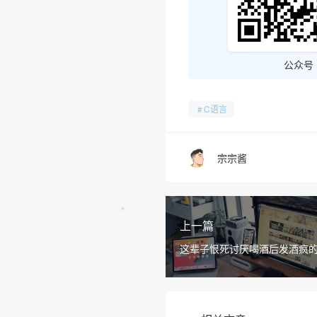
公众号
C语言
宗宗酱
上一篇
这辈子恨死讨厌喝酒后发酒疯