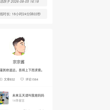
跃于 2026-08-05 16:18
线时长:
18小时24分钟22秒
宗宗酱
漫其修道远，吾将上下而求索。
文章
832
评论
1564
未来五天请叫我易妈妈
14条留言