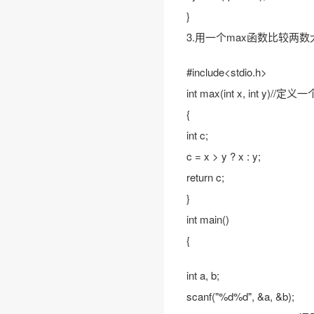
}
3.用一个max函数比较两数
#include<stdio.h>
int max(int x, int y)//
{
int c;
c = x > y ? x : y;
return c;
}
int main()
{
int a, b;
scanf("%d%d", &a, &b);