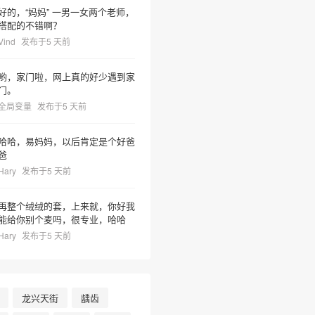
好的，“妈妈” 一男一女两个老师，
搭配的不错啊？
Vind
发布于5 天前
哟，家门啦，网上真的好少遇到家
门。
全局变量
发布于5 天前
哈哈，易妈妈，以后肯定是个好爸
爸
Hary
发布于5 天前
再整个绒绒的套，上来就，你好我
能给你别个麦吗，很专业，哈哈
Hary
发布于5 天前
龙兴天街
龋齿