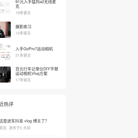
91元入手猛犸a2无线麦
克
19条留言
摄影练习
12条留言
入手GoPro7运动相机
31条留言
百元行车记录仪DIY平替
运动相机Vlog方案
17条留言
近热评
这是进军抖音 vlog 博主了？
菲克
发布于5 天前