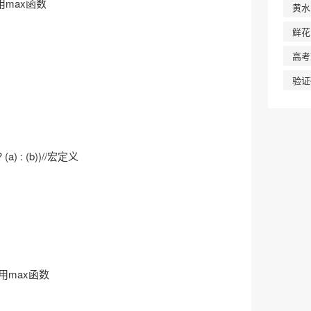
//调用max函数
黄水
鲜花
高考
验证
? (a) : (b))//宏定义
;//调用max函数