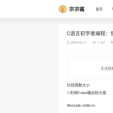
宗宗酱
首页
C语言初学者编程：
2023-02-11
1,747
无法获
比较两数大小
1.利用if else输出较大值
#include<stdio.h>