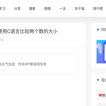
学习
分享
摄影
随笔
一言
关于我
排行榜
R
使用C语言比较两个数的大小
❆
0
取天气信息：所有API都调用失败
在
博