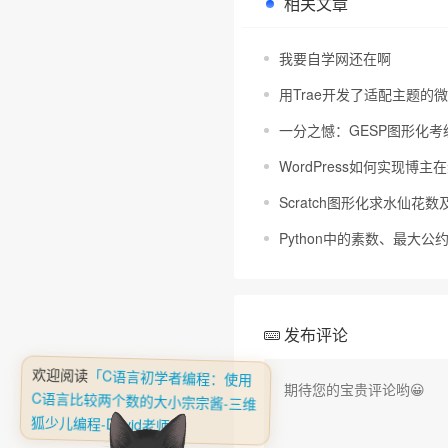
相关文章
我要自学网还在啊
用Trae开发了适配主题的
一分之憾：GESP图形化考
WordPress如何实现博
Scratch图形化求水仙花
Python中的素数、最大
发布评论
欢迎阅读
「C语言初学者编程：使用
C语言比较两个数的大小宗宗酱-三维
狐少儿编程-David老师」