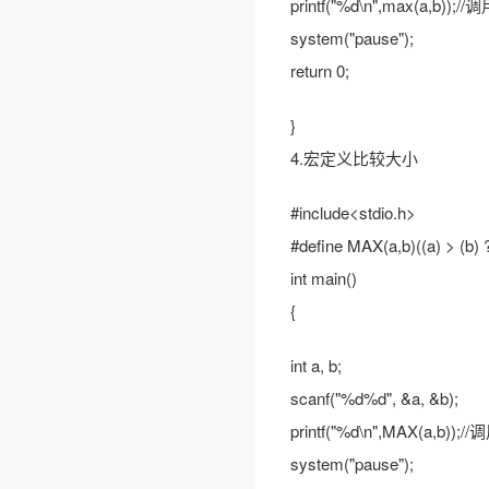
printf("%d\n",max(a,b));
system("pause");
return 0;
}
4.宏定义比较大小
#include<stdio.h>
#define MAX(a,b)((a) > (b) 
int main()
{
int a, b;
scanf("%d%d", &a, &b);
printf("%d\n",MAX(a,b))
system("pause");