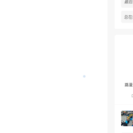
最后活
总在
❅
路漫