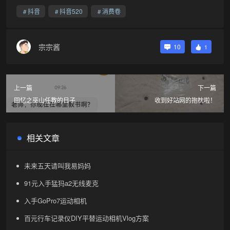
抖音
抖音520
消费卷
宗宗酱
10
1
上一篇
下一篇
回忆之巫山任教的日子
收到好站网的抱枕啦！
相关文章
未来五天请叫我易妈妈
91元入手猛犸a2无线麦克
入手GoPro7运动相机
百元行车记录仪DIY平替运动相机Vlog方案