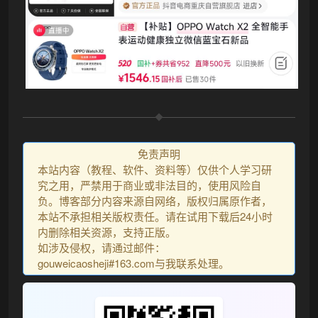
免责声明
本站内容（教程、软件、资料等）仅供个人学习研
究之用，严禁用于商业或非法目的，使用风险自
负。博客部分内容来源自网络，版权归属原作者，
本站不承担相关版权责任。请在试用下载后24小时
内删除相关资源，支持正版。
如涉及侵权，请通过邮件：
gouweicaosheji#163.com与我联系处理。