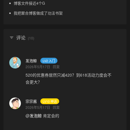
博客文件接近4个G
我把聚合博客做成了功法书架
评论
(10)
发泡鲸
LV2 入门
2026年5月17日
回复
520的优惠券居然只减420？到618活动力度会不
会更大？
宗宗酱
LV10 神话
2026年5月17日
回复
@
发泡鲸
肯定会的