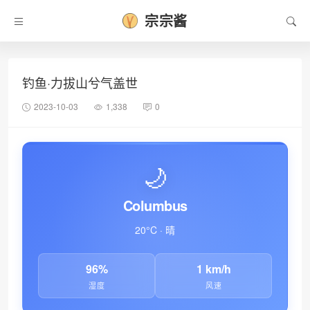
宗宗酱
钓鱼·力拔山兮气盖世
2023-10-03
1,338
0
•
🌙
Columbus
20°C · 晴
96%
1 km/h
湿度
风速