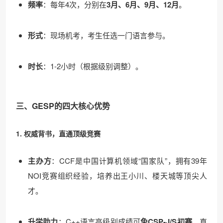
频率
：每年4次，分别在
3月、6月、9月、12月
。
形式
：现场机考，考生任选一门语言参与。
时长
：1-2小时（根据级别调整）。
三、GESP的四大核心优势
1. 权威背书，直通顶级竞赛
主办方
：CCF是中国计算机领域“国家队”，拥有39年
NOI竞赛组织经验，培养出王小川、楼天城等顶尖人
才。
升学助力
：C++语言高级别成绩可
免CSP-J/S初赛
，直