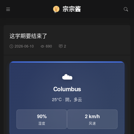
宗宗酱
这学期要结束了
2026-06-10
690
2
❄
☁️
Columbus
25°C · 阴，多云
90%
2 km/h
湿度
风速