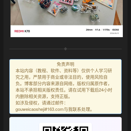
免责声明
本站内容（教程、软件、资料等）仅供个人学习研
究之用，严禁用于商业或非法目的，使用风险自
负。博客部分内容来源自网络，版权归属原作者，
本站不承担相关版权责任。请在试用下载后24小时
内删除相关资源，支持正版。
如涉及侵权，请通过邮件：
gouweicaosheji#163.com与我联系处理。