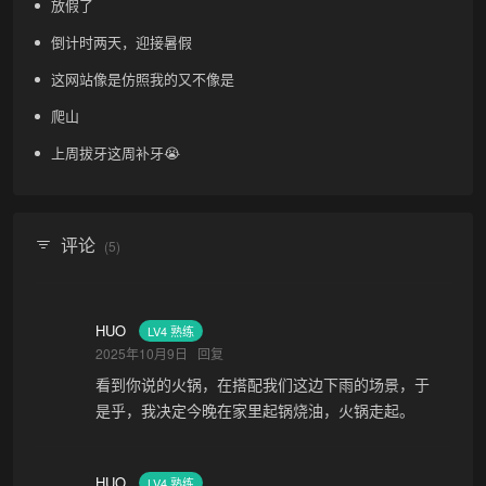
放假了
倒计时两天，迎接暑假
这网站像是仿照我的又不像是
爬山
上周拔牙这周补牙😭
评论
(5)
HUO
LV4 熟练
2025年10月9日
回复
看到你说的火锅，在搭配我们这边下雨的场景，于
是乎，我决定今晚在家里起锅烧油，火锅走起。
HUO
LV4 熟练