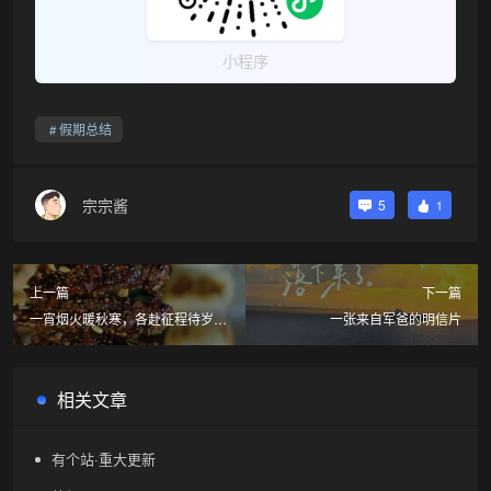
小程序
假期总结
宗宗酱
5
1
上一篇
下一篇
一宵烟火暖秋寒，各赴征程待岁
一张来自军爸的明信片
圆。
相关文章
有个站·重大更新