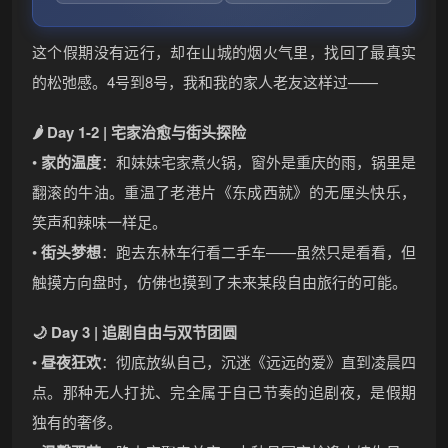
这个假期没有远行，却在山城的烟火气里，找回了最真实
的松弛感。4号到8号，我和我的家人老友这样过——
🌶️ Day 1-2 | 宅家治愈与街头探险
•
家的温度
：和妹妹宅家煮火锅，窗外是重庆的雨，锅里是
翻滚的牛油。重温了老港片《东成西就》的无厘头快乐，
笑声和辣味一样足。
•
街头梦想
：跑去东林车行看二手车——虽然只是看看，但
触摸方向盘时，仿佛也摸到了未来某段自由旅行的可能。
🌙 Day 3 | 追剧自由与双节团圆
•
昼夜狂欢
：彻底放纵自己，沉迷《远远的爱》直到凌晨四
点。那种无人打扰、完全属于自己节奏的追剧夜，是假期
独有的奢侈。