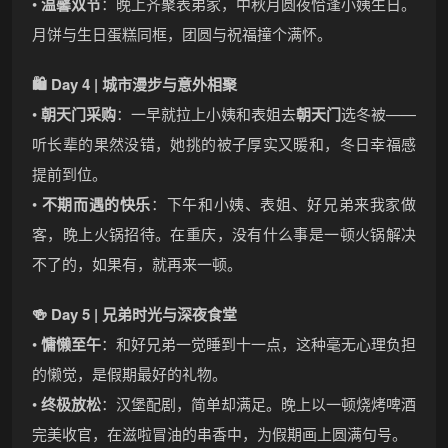
•
温馨双节
：晚上齐聚表弟家，中秋月圆夜恰逢小姨生日。
月饼与生日蛋糕同框，团圆与祝福撞个满怀。
🛍️ Day 4 | 城市漫步与意外相聚
•
朝天门采购
：一早就拉上小姨和表姐去
朝天门
选冬被——
听长辈的果然没错，她挑的被子厚实又暖和，冬日幸福感
提前到位。
•
不期而遇的快乐
：下午和小姨、表姐、好兄弟来我家做
客，晚上火锅招待。在重庆，没有什么事是一顿火锅解决
不了的，如果有，就再来一顿。
🍻 Day 5 | 兄弟时光与深夜食堂
•
慵懒至午
：和好兄弟一觉睡到十一点，这种毫无心理负担
的懒觉，是假期最好的礼物。
•
终极放松
：汉堡配剧，简单却满足。晚上以一顿烧烤啤酒
完美收官，在滋啦冒油的串香中，为假期画上圆满句号。