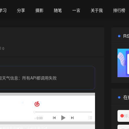
学习
分享
摄影
随笔
一言
关于我
排行榜
R
0
取天气信息：所有API都调用失败
在
博
果视频无法播放，点击这里试试