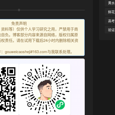
黄水
鲜花
高考
免责声明
、资料等）仅供个人学习研究之用，严禁用于商
验证
险自负。博客部分内容来源自网络，版权归属原
权责任。请在试用下载后24小时内删除相关资
uweicaosheji#163.com与我联系处理。