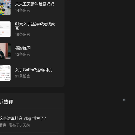
未来五天请叫我易妈妈
14条留言
91元入手猛犸a2无线麦
克
19条留言
摄影练习
12条留言
入手GoPro7运动相机
31条留言
近热评
这是进军抖音 vlog 博主了？
菲克
发布于6 天前