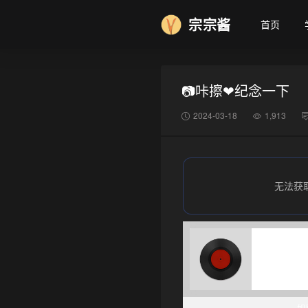
宗宗酱
首页
📷咔擦❤纪念一下
❆
2024-03-18
1,913
无法获
如