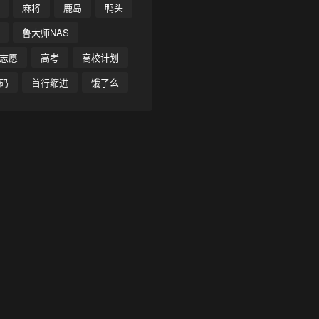
麻将
鹿岛
鸭头
鲁大师NAS
志愿
高考
高校计划
码
首行缩进
饿了么
❄