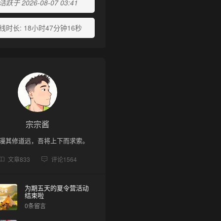
跃于 2026-08-07 03:41
线时长:
18小时47分钟16秒
宗宗酱
漫其修道远，吾将上下而求索。
文章
833
评论
1564
为期五天的夏令营活动
结束啦
0条留言