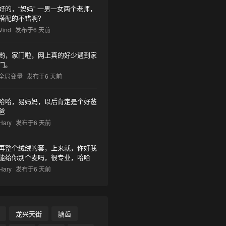
好的，“妈妈” 一男一女两个老师，
搭配的不错啊？
Vind
发布于6 天前
哟，家门啦，网上真的好少遇到家
门。
全局变量
发布于6 天前
哈哈，易妈妈，以后肯定是个好爸
爸
Hary
发布于6 天前
再整个绒绒的套，上来就，你好我
能给你别个麦吗，很专业，哈哈
Hary
发布于6 天前
龙兴天街
龋齿