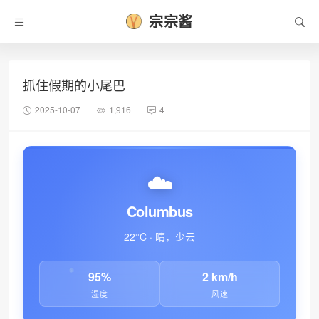
宗宗酱
抓住假期的小尾巴
2025-10-07
1,916
4
☁️
Columbus
22°C · 晴，少云
95%
2 km/h
湿度
风速