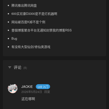
腾讯推出腾讯网盘
600买尼康D3300是不是烂机器啊
网站被百度K掉不是个例
壹個博客聚合平台无通知封禁我的博客RSS
Bug
有没有大型仙剑/修仙类游戏
评论
(8)
•
JACKIE
LV2 入门
2026年5月24日
回复
这在哪啊