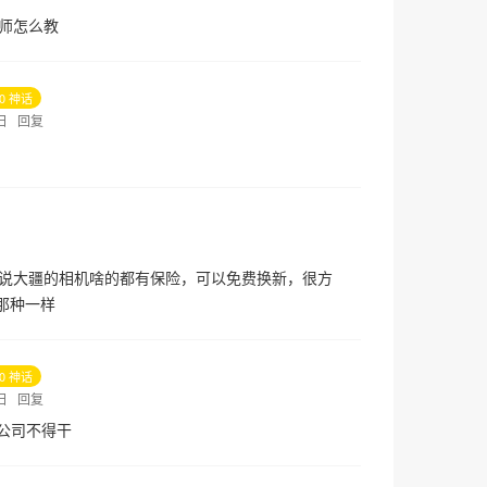
师怎么教
10 神话
1日
回复
说大疆的相机啥的都有保险，可以免费换新，很方
re那种一样
10 神话
1日
回复
公司不得干