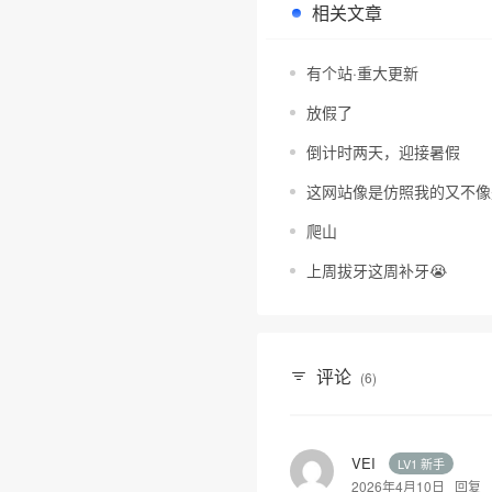
相关文章
有个站·重大更新
放假了
倒计时两天，迎接暑假
这网站像是仿照我的又不像
爬山
上周拔牙这周补牙😭
评论
(6)
VEI
LV1 新手
2026年4月10日
回复