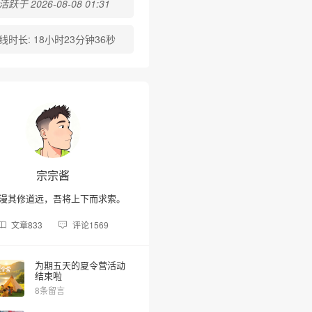
跃于 2026-08-08 01:31
线时长:
18小时23分钟36秒
宗宗酱
漫其修道远，吾将上下而求索。
文章
833
评论
1569
为期五天的夏令营活动
结束啦
8条留言