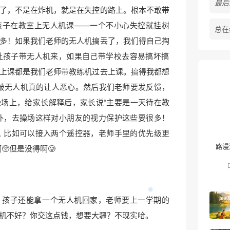
最后活
了，不是在炸机，就是在失控的路上。根本不敢带
孩子在教室上无人机课——一个不小心失控就挂树
总在
多！如果我们老师的无人机搞丢了，我们得自己掏
不会让孩子带无人机来，如果自己带学校去容易搞坏搞
上课都是我们老师带教练机过去上课。搞得我都想
这破无人机真的让人恶心。然后我们老师要发反馈，
场上，给家长解释后，家长说“主要是一天待在教
外，去操场这样对小朋友的视力保护这些要很多！
 比如可以接入两个遥控器，老师手里的优先级更
路漫
🥺但是没得啊🥲
，孩子还能拿一个无人机回家，老师要上一学期的
机不好？你交这点钱，想要大疆？不现实哈。