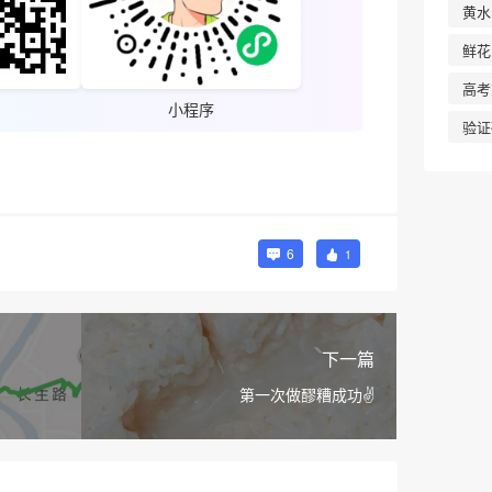
黄水
鲜花
高考
小程序
验证
6
1
下一篇
第一次做醪糟成功✌️