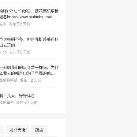
哈喽(*≧∪≦)👋🏻，落花雨记更换
域名https://www.biubiubiu.me/，
麻烦更新下哦
夏末
发布于2 天前
虽说报酬不多，但是我挺羡慕可以
出去玩的
Vind
发布于2 天前
不对啊我们的夏令营一样吗，为什
么我去的都是山沟子里面的偏僻之
地但非常热很容易把人晒死然后又
西瓜猜字谜
发布于2 天前
有神奇教官莫名奇妙乱吼并且菜里
有树枝虫子很容易吃死
躺平几天，好好休息
我是军爸
发布于2 天前
龙兴天街
龋齿