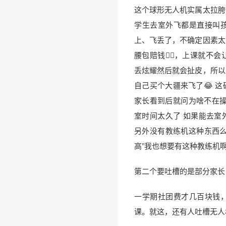
这个球形无人机实属太拉胯
学生去室外飞都是直接叫
上、飞丢了，不确定因素太
腰包赔钱😮‍💨，上课就
丢炫耀然后就会扯皮，所以
自己买个大疆来飞了😂 
家长看到后就问为啥不在操
室时间太久了 如果能去室
另外没有教练机这种东西么
高”我也想要有这种教练机啊
第二个要吐槽的是部分家长
一学期社团费才几百块钱
课。就这，还有人吐槽无人