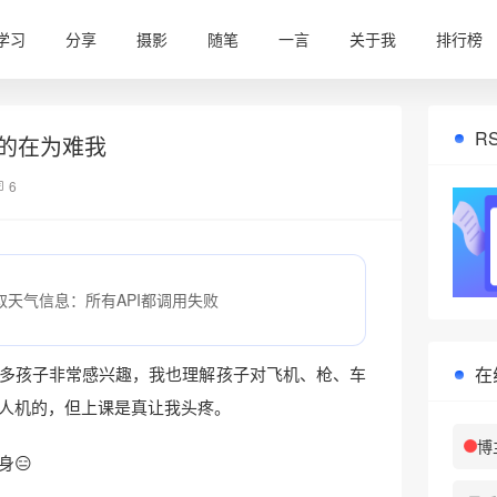
学习
分享
摄影
随笔
一言
关于我
排行榜
R
的在为难我
6
❅
取天气信息：所有API都调用失败
在
多孩子非常感兴趣，我也理解孩子对飞机、枪、车
人机的，但上课是真让我头疼。
博
身😑