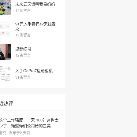
未来五天请叫我易妈妈
14条留言
91元入手猛犸a2无线麦
克
19条留言
摄影练习
12条留言
❆
入手GoPro7运动相机
31条留言
近热评
这个工作强度，一天 100？这也太
少了，难道你们公司给的是美元
啊？
菲克
发布于2 天前