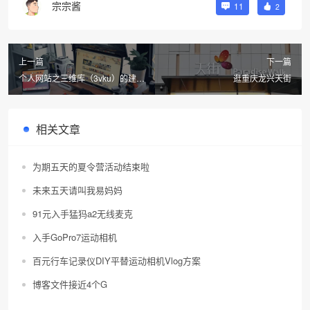
宗宗酱
11
2
上一篇
下一篇
个人网站之三维库（3vku）的建站
逛重庆龙兴天街
由来
相关文章
为期五天的夏令营活动结束啦
未来五天请叫我易妈妈
91元入手猛犸a2无线麦克
入手GoPro7运动相机
百元行车记录仪DIY平替运动相机Vlog方案
博客文件接近4个G