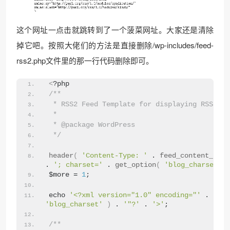
这个网址一点击就跳转到了一个菠菜网址。大家还是清除
掉它吧。按照大佬们的方法是直接删除/wp-includes/feed-
rss2.php文件里的那一行代码删除即可。
<
?php
/**
 * RSS2 Feed Template for displaying RSS2 Po
 *
 * @package WordPress
 */
header
(
'Content-Type: '
 . 
feed_content_type
. 
'; charset='
 . 
get_option
(
'blog_charset'
)
$more = 
1
;
echo 
'<?xml version="1.0" encoding="'
 . 
get_
'blog_charset'
)
 . 
'"?'
 . 
'>'
;
/**