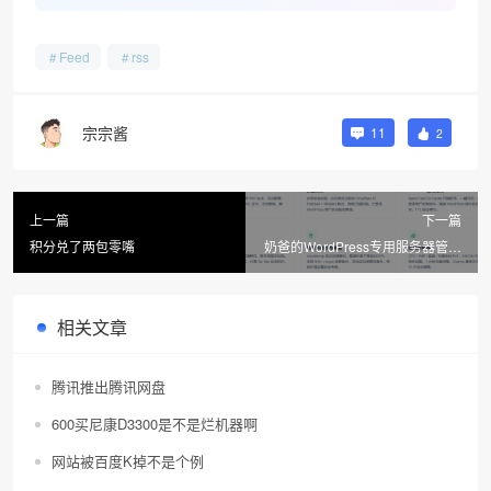
Feed
rss
宗宗酱
11
2
上一篇
下一篇
积分兑了两包零嘴
奶爸的WordPress专用服务器管理
面板-WP Panel
相关文章
腾讯推出腾讯网盘
600买尼康D3300是不是烂机器啊
网站被百度K掉不是个例