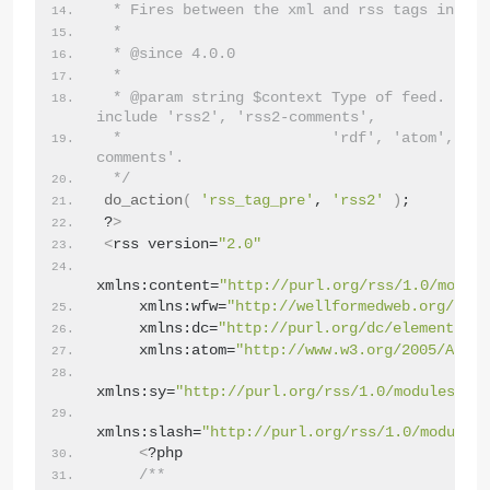
 * Fires between the xml and rss tags in a f
 *
 * @since 4.0.0
 *
 * @param string $context Type of feed. Poss
include 'rss2', 'rss2-comments',
 *                        'rdf', 'atom', and
comments'.
 */
do_action
(
'rss_tag_pre'
, 
'rss2'
)
;
?
>
<
rss version=
"2.0"
xmlns:content=
"http://purl.org/rss/1.0/module
    xmlns:wfw=
"http://wellformedweb.org/Comm
    xmlns:dc=
"http://purl.org/dc/elements/1.
    xmlns:atom=
"http://www.w3.org/2005/Atom"
xmlns:sy=
"http://purl.org/rss/1.0/modules/syn
xmlns:slash=
"http://purl.org/rss/1.0/modules/
<
?php
/**