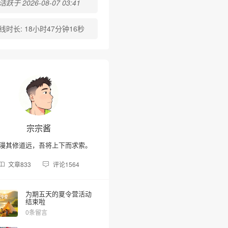
跃于 2026-08-07 03:41
线时长:
18小时47分钟16秒
宗宗酱
漫其修道远，吾将上下而求索。
•
文章
833
评论
1564
为期五天的夏令营活动
结束啦
0条留言