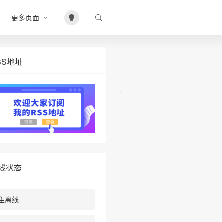
更多页面
❄
SS地址
线状态
主离线
•