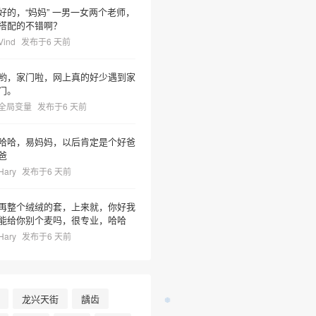
好的，“妈妈” 一男一女两个老师，
搭配的不错啊？
Vind
发布于6 天前
哟，家门啦，网上真的好少遇到家
门。
全局变量
发布于6 天前
哈哈，易妈妈，以后肯定是个好爸
爸
Hary
发布于6 天前
再整个绒绒的套，上来就，你好我
能给你别个麦吗，很专业，哈哈
Hary
发布于6 天前
龙兴天街
龋齿