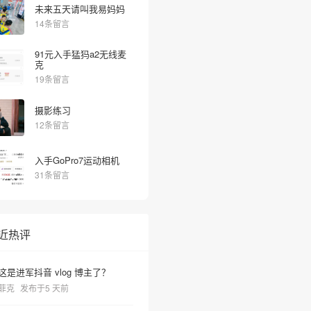
未来五天请叫我易妈妈
14条留言
91元入手猛犸a2无线麦
克
19条留言
摄影练习
12条留言
入手GoPro7运动相机
31条留言
近热评
这是进军抖音 vlog 博主了？
菲克
发布于5 天前