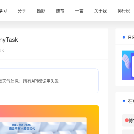
学习
分享
摄影
随笔
一言
关于我
排行榜
R
yTask
0
取天气信息：所有API都调用失败
在
博