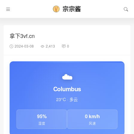
宗宗酱
❄
拿下3vf.cn
2024-03-08
2,413
0
☁️
Columbus
23°C · 多云
95%
0 km/h
湿度
风速