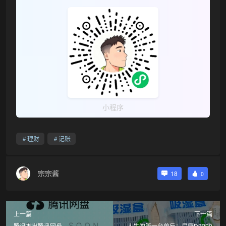
❅
小程序
理财
记账
宗宗酱
18
0
上一篇
下一篇
腾讯推出腾讯网盘
人生的第一台单反：尼康D3200