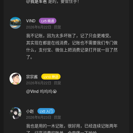
@
我是军爸
是的，要管住手！
VIND
LV5 精通
2026年6月22日
回复
我不记账，因为太多坏账了，记了只会更难受。
其实现在都是在线消费，记账也不需要我们专门做
什么，支付宝、微信上把消费记录打开就一目了然
了。
宗宗酱
LV10 神话
2026年6月22日
回复
@
Vind
呜呜呜😭
小赵
LV2 入门
2026年6月23日
回复
我也是用的一木记账，很好用，已经连续记账两年
了，记高消费的账单，会肉痛一下哈哈