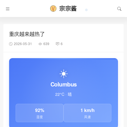
宗宗酱
重庆越来越热了
2026-05-31
639
6
☀️
Columbus
22°C · 晴
❄
92%
1 km/h
湿度
风速