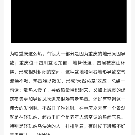
为啥重庆这么热，有很大一部分是因为重庆的地形原因导
致；重庆位于四川盆地东部，地势低洼，四周被高山环
绕，形成相对封闭的空间。这种盆地和河谷地形导致空气
流通不畅，热量难以散发，形成“天然蒸笼”效应。总结一
句话：散热太慢了。导致热量堆积起来，又加上城市的建
筑密集更加导致风吹进来很难带走热量。还好有空调这一
伟大的发明啊。不然日子难过呀。在重庆夏天有一个景观
就是在轻轨站、超市里面全是老年人蹭空调的热闹气息。
特别是轻轨站乌泱泱的人一排排坐着。有时候下班都不好
意思走过去，哈哈哈。