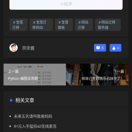
小程序
宝塔
宝塔迁
宝塔
网站
网站迁移
迁移
移网站
面板
迁移
服务器
宗宗酱
5
0
上一篇
下一篇
Python-编程应用题
祝自己生日快乐✌️28岁了！
相关文章
未来五天请叫我易妈妈
91元入手猛犸a2无线麦克