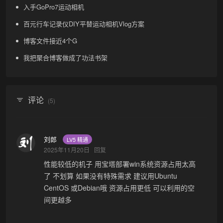
入手GoPro7运动相机
百元行车记录仪DIY平替运动相机Vlog方案
博客文件接近4个G
我把聚合博客做成了功法书架
评论
(5)
刘郎
LV5 精通
2025年11月20日
回复
性能较低的机子 用宝塔部署win系统资源占用太高
了 不划算 如果没有特殊需求 建议用Ubuntu
CentOS 或Debian哦 资源占用更低 可以利用的空
间更越多