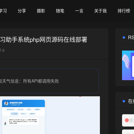
学习
分享
摄影
随笔
一言
关于我
排行榜
R
 智能学习助手系统php网页源码在线部署
0
取天气信息：所有API都调用失败
在
博