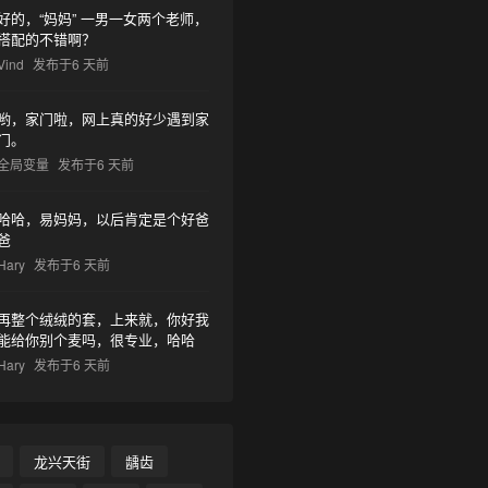
好的，“妈妈” 一男一女两个老师，
搭配的不错啊？
Vind
发布于6 天前
哟，家门啦，网上真的好少遇到家
门。
全局变量
发布于6 天前
哈哈，易妈妈，以后肯定是个好爸
爸
Hary
发布于6 天前
再整个绒绒的套，上来就，你好我
能给你别个麦吗，很专业，哈哈
Hary
发布于6 天前
龙兴天街
龋齿