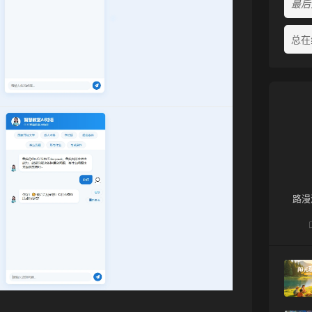
最后活
总在
路漫