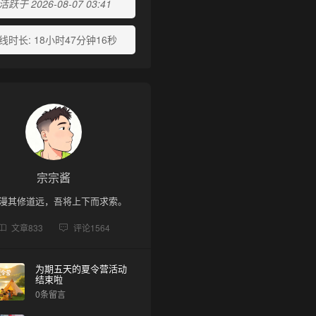
跃于 2026-08-07 03:41
线时长:
18小时47分钟16秒
宗宗酱
漫其修道远，吾将上下而求索。
文章
833
评论
1564
为期五天的夏令营活动
结束啦
0条留言