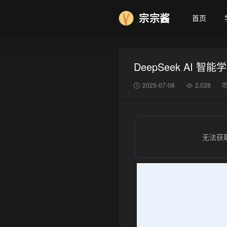
宗宗酱
首页
DeepSeek AI
❆
2025-07-08
2,028
无法获