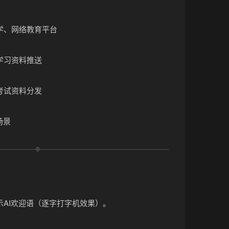
❅
学、网络教育平台
学习资料推送
考试资料分发
场景
示AI欢迎语（逐字打字机效果）。