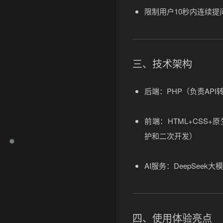
限制用户10秒内连续提
三、技术架构
后端
：PHP（负责API
•
前端
：HTML+CSS+
护和二次开发）
AI服务
：DeepSeek
四、使用体验亮点