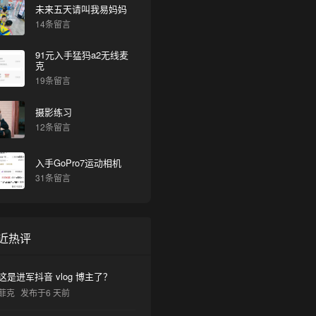
未来五天请叫我易妈妈
14条留言
91元入手猛犸a2无线麦
克
19条留言
摄影练习
12条留言
入手GoPro7运动相机
31条留言
近热评
这是进军抖音 vlog 博主了？
菲克
发布于6 天前