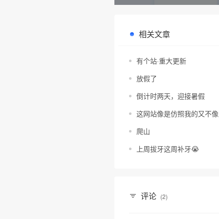
相关文章
有个站·重大更新
放假了
倒计时两天，迎接暑假
这网站像是仿照我的又不像
爬山
上周拔牙这周补牙😭
评论
(2)