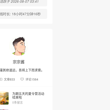
跃于 2026-08-07 03:41
线时长:
18小时47分钟16秒
宗宗酱
漫其修道远，吾将上下而求索。
文章
833
评论
1564
为期五天的夏令营活动
结束啦
0条留言