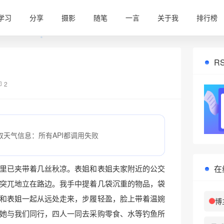
学习
分享
摄影
随笔
一言
关于我
排行榜
R
2
取天气信息：所有API都调用失败
在
里已夹带着几丝秋凉。表姐和表姐夫家附近的公交
突兀地立在路边。我手中提着几袋沉重的物品，袋
和表姐一起从远处走来，步履轻盈，脸上带着温婉
博
她与我们同行，四人一同去采购零食、水等钓鱼所