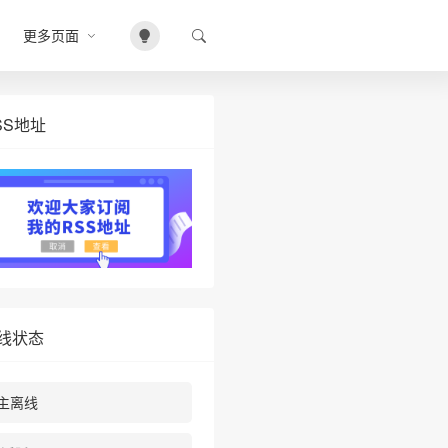
更多页面
SS地址
❆
线状态
主离线