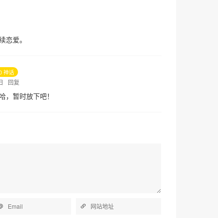
续恋爱。
10 神话
1日
回复
哈，暂时放下吧！