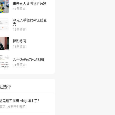
未来五天请叫我易妈妈
14条留言
91元入手猛犸a2无线麦
克
19条留言
摄影练习
12条留言
入手GoPro7运动相机
31条留言
近热评
这是进军抖音 vlog 博主了？
菲克
发布于5 天前