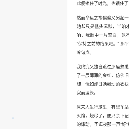
此便锁住了时光，也锁住了
然而命运之笔偏偏又另起一
她却只是低头沉默，半晌才
响，我脑中一片空白，竟
“保持之前的结果吧。” 那
冷句点。
我终究又独自踱过那座熟悉
了一层薄薄的金红，仿佛旧
旋，恍如那日她飘动的衣袂
寂而漫长。
原来人生行旅里，有些车站
火焰，烧尽了，便只余下记
的悸动，圣诞夜那一声“好