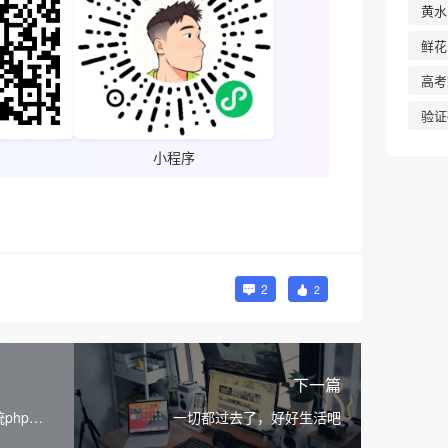
黄水
鲜花
高考
验证
小程序
2
2
下一篇
统php网
一切都过去了，好好生活吧