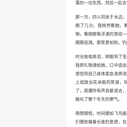
需的一切东西，然后一起去
那一次，四人同坐于水边，
朗了几分。我悄然看她，
梢，看她眼角浮漾的笑纹—
圈圈涟漪。那笑意如钩，钓
时光匆匆奔流，转眼到了圣
我把礼物递给她，口中说出
感觉到自己身体里血液奔流
上绽放出花朵般的笑容，
了，周遭所有声音都退去，
融化了整个冬天的寒气。
两情相悦，时间便如飞鸟般
们便依循着长辈的意愿，在