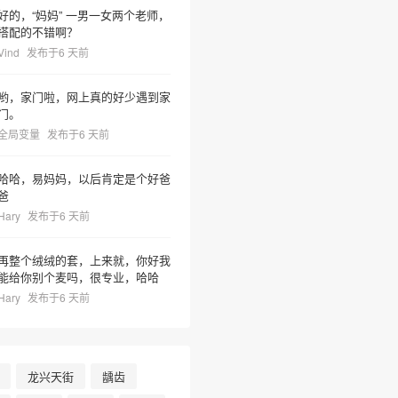
好的，“妈妈” 一男一女两个老师，
搭配的不错啊？
Vind
发布于6 天前
哟，家门啦，网上真的好少遇到家
门。
全局变量
发布于6 天前
哈哈，易妈妈，以后肯定是个好爸
爸
Hary
发布于6 天前
再整个绒绒的套，上来就，你好我
能给你别个麦吗，很专业，哈哈
Hary
发布于6 天前
龙兴天街
龋齿