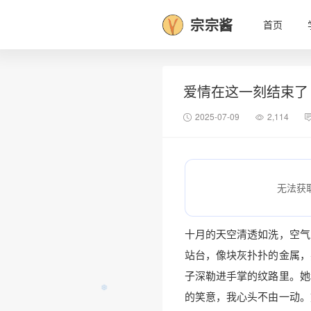
宗宗酱
首页
爱情在这一刻结束了
2025-07-09
2,114
无法获
十月的天空清透如洗，空气
站台，像块灰扑扑的金属，
子深勒进手掌的纹路里。她
的笑意，我心头不由一动。