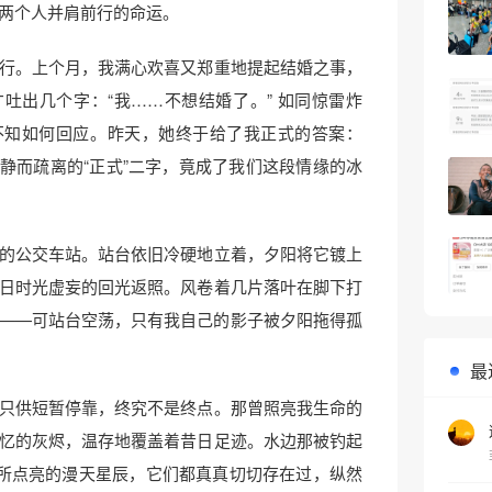
两个人并肩前行的命运。
行。上个月，我满心欢喜又郑重地提起结婚之事，
吐出几个字：“我……不想结婚了。” 如同惊雷炸
不知如何回应。昨天，她终于给了我正式的答案：
平静而疏离的“正式”二字，竟成了我们这段情缘的冰
的公交车站。站台依旧冷硬地立着，夕阳将它镀上
日时光虚妄的回光返照。风卷着几片落叶在脚下打
——可站台空荡，只有我自己的影子被夕阳拖得孤
最
只供短暂停靠，终究不是终点。那曾照亮我生命的
•
忆的灰烬，温存地覆盖着昔日足迹。水边那被钓起
”所点亮的漫天星辰，它们都真真切切存在过，纵然