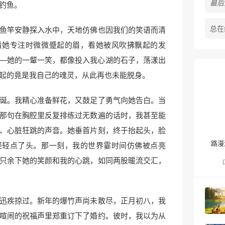
最后活
钓鱼。
总在
鱼竿安静探入水中，天地仿佛也因我们的笑语而清
看她专注时微微蹙起的眉，看她被风吹拂飘起的发
—她的一颦一笑，都像投入我心湖的石子，荡漾出
起的竟是我自己的魂灵，从此再也未能脱身。
诞。我精心准备鲜花，又鼓足了勇气向她告白。当
那句在胸腔里反复排练过无数遍的话时，我甚至能
、心脏狂跳的声音。她垂首片刻，终于抬起头，脸
路漫
轻轻点了头。那一刻，我的世界霎时间仿佛被点亮
只余下她的笑颜和我的心跳，如同两股暖流交汇，
•
迅疾掠过。新年的爆竹声尚未散尽，正月初八，我
喧闹的祝福声里郑重订下了婚约。彼时，我以为从