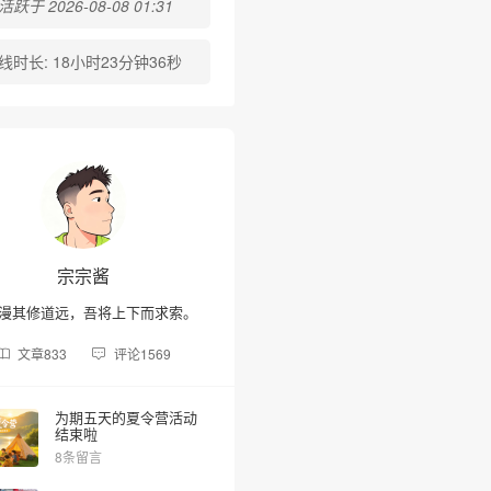
跃于 2026-08-08 01:31
线时长:
18小时23分钟36秒
宗宗酱
漫其修道远，吾将上下而求索。
文章
833
评论
1569
为期五天的夏令营活动
结束啦
8条留言