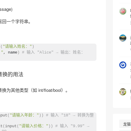
ssage)
返回一个字符串。
t
(
"请输入姓名："
)
"
, name
)
# 输入 "Alice" → 输出：姓名： 
类型转换的用法
他类型（如 int/float/bool）。
nput
(
"请输入年龄："
))
# 输入 "18" → 转换为整
龙猫
at
(
input
(
"请输入价格："
))
# 输入 "9.99" → 