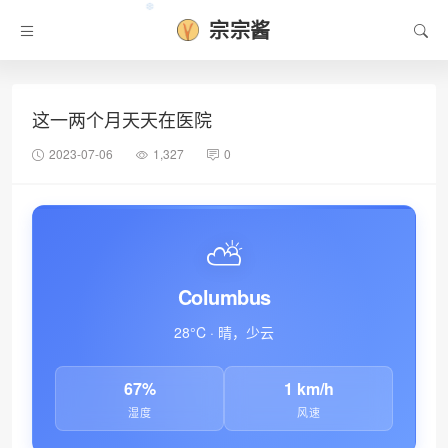
宗宗酱
这一两个月天天在医院
2023-07-06
1,327
0
❆
⛅
Columbus
28°C · 晴，少云
67%
1 km/h
湿度
风速