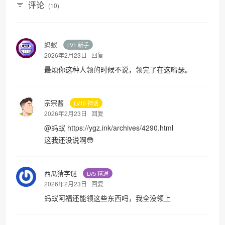
评论
(10)
蚂蚁
LV1 新手
2026年2月23日
回复
最烦你这种人领的时候不说，领完了在这嘚瑟。
宗宗酱
LV10 神话
2026年2月23日
回复
@
蚂蚁
https://ygz.ink/archives/4290.html
这我还没说啊😳
西瓜猜字谜
LV5 精通
2026年2月23日
回复
蚂蚁阿福还能领这些东西吗，我全没领上