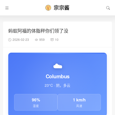
宗宗酱
蚂蚁阿福的体脂秤你们领了没
2026-02-23
959
10
☁️
Columbus
23°C · 阴，多云
96%
1 km/h
湿度
风速