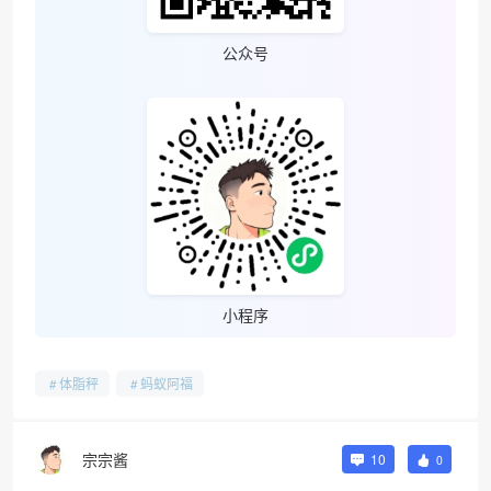
公众号
小程序
体脂秤
蚂蚁阿福
宗宗酱
10
0