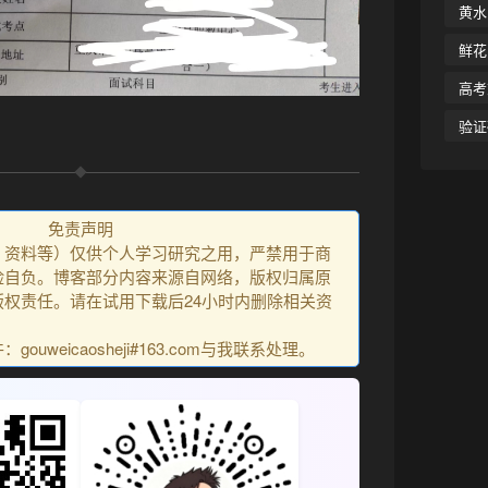
黄水
鲜花
高考
验证
免责声明
、资料等）仅供个人学习研究之用，严禁用于商
险自负。博客部分内容来源自网络，版权归属原
权责任。请在试用下载后24小时内删除相关资
uweicaosheji#163.com与我联系处理。