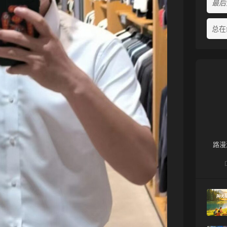
最后活
总在
路漫