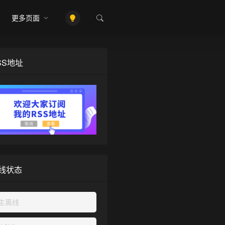
更多页面
❄
SS地址
线状态
主离线