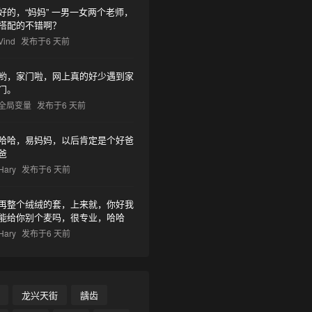
好的，“妈妈” 一男一女两个老师，
搭配的不错啊？
Vind
发布于6 天前
哟，家门啦，网上真的好少遇到家
门。
全局变量
发布于6 天前
哈哈，易妈妈，以后肯定是个好爸
爸
Hary
发布于6 天前
再整个绒绒的套，上来就，你好我
能给你别个麦吗，很专业，哈哈
Hary
发布于6 天前
龙兴天街
龋齿