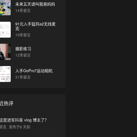
未来五天请叫我易妈妈
14条留言
91元入手猛犸a2无线麦
克
19条留言
摄影练习
12条留言
入手GoPro7运动相机
31条留言
近热评
这是进军抖音 vlog 博主了？
菲克
发布于6 天前