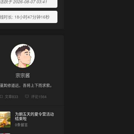
跃于 2026-08-07 03:41
线时长:
18小时47分钟16秒
宗宗酱
漫其修道远，吾将上下而求索。
文章
833
评论
1564
为期五天的夏令营活动
结束啦
0条留言