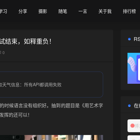
学习
分享
摄影
随笔
一言
关于我
排行榜
R
试结束，如释重负！
0
取天气信息：所有API都调用失败
在
的时候语言没有组织好。抽到的题目是《用艺术字
发挥的还可以！
博