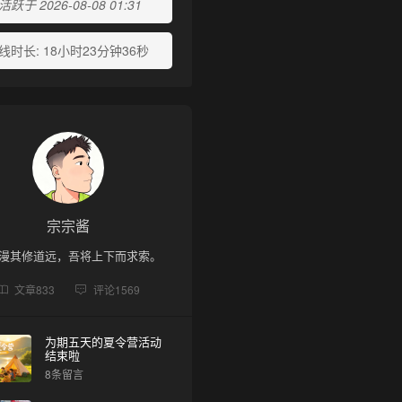
跃于 2026-08-08 01:31
线时长:
18小时23分钟36秒
宗宗酱
漫其修道远，吾将上下而求索。
文章
833
评论
1569
为期五天的夏令营活动
❆
结束啦
8条留言