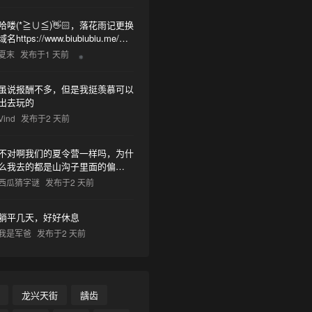
哈喽(*≧∪≦)👋🏻，落花雨记更换
域名https://www.biubiubiu.me/，
麻烦更新下哦
夏末
发布于1 天前
虽说报酬不多，但是我挺羡慕可以
出去玩的
Vind
发布于2 天前
不对啊我们的夏令营一样吗，为什
么我去的都是山沟子里面的偏僻之
地但非常热很容易把人晒死然后又
西瓜猜字谜
发布于2 天前
有神奇教官莫名奇妙乱吼并且菜里
有树枝虫子很容易吃死
躺平几天，好好休息
我是军爸
发布于2 天前
龙兴天街
龋齿