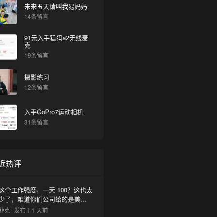
未来五天请叫我易妈妈
14条留言
91元入手猛犸a2无线麦
克
19条留言
摄影练习
12条留言
入手GoPro7运动相机
31条留言
近热评
这个工作强度，一天 100？这也太
少了，难道你们公司给的是美元
啊？
菲克
发布于1 天前