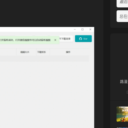
最后活
总在
路漫