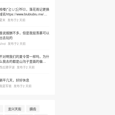
哈喽(*≧∪≦)👋🏻，落花雨记更换
域名https://www.biubiubiu.me/，
麻烦更新下哦
夏末
发布于2 天前
❅
虽说报酬不多，但是我挺羡慕可以
出去玩的
Vind
发布于2 天前
不对啊我们的夏令营一样吗，为什
么我去的都是山沟子里面的偏僻之
地但非常热很容易把人晒死然后又
西瓜猜字谜
发布于2 天前
有神奇教官莫名奇妙乱吼并且菜里
有树枝虫子很容易吃死
躺平几天，好好休息
我是军爸
发布于2 天前
龙兴天街
龋齿