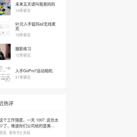
未来五天请叫我易妈妈
14条留言
91元入手猛犸a2无线麦
克
19条留言
摄影练习
•
12条留言
入手GoPro7运动相机
31条留言
近热评
这个工作强度，一天 100？这也太
少了，难道你们公司给的是美元
啊？
菲克
发布于2 天前