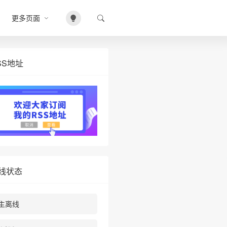
更多页面
SS地址
线状态
主离线
❆