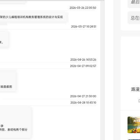
最后活
总在
路漫