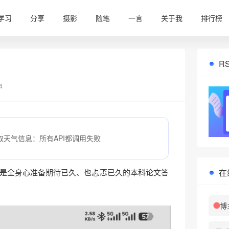
学习
分享
摄影
随笔
一言
关于我
排行榜
R
4
取天气信息：所有API都调用失败
在
是全身心准备期待已久、也忐忑已久的本科论文答
博