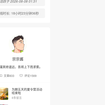
跃于 2026-08-08 01:31
线时长:
18小时23分钟36秒
宗宗酱
漫其修道远，吾将上下而求索。
文章
833
评论
1569
为期五天的夏令营活动
结束啦
8条留言