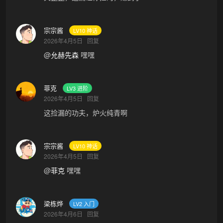
宗宗酱
LV10 神话
2026年4月5日
回复
@
允赫先森
嘿嘿
菲克
LV3 进阶
2026年4月5日
回复
这捡漏的功夫，炉火纯青啊
宗宗酱
LV10 神话
2026年4月5日
回复
@
菲克
嘿嘿
梁栋烨
LV2 入门
2026年4月6日
回复