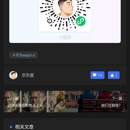
小程序
华为watch d
宗宗酱
14
1
上一篇
下一篇
这两天看短剧有点上头
她们在聊啥？
相关文章