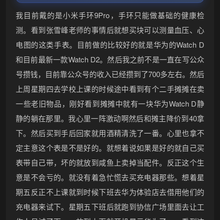
我目前戴的是小米手环9Pro，手环只能做基础的健康检
测。看到张雪峰老师的事情后就想买块可以测量血压、心
电图的这类手表。目前做的比较好的就是华为的Watch D
和目前最新一款Watch D2。然后我之前不是一直在写公众
号攒钱，目前靠公众号的收入已经攒到了700多左右。然后
上周星期四去学校上课的时候途中看到有个二手摊摊在卖
一些老旧物品，刚好看到摊摊中就有一块华为Watch D静
静的躺在那里。我心里一阵激动啊然后和摊主降价到40拿
下。然后买到手后回家就用酒精清洗了一番。心里也拿不
定主意这个表是不是好的。就想着说如果是好的就自己买
表带自己带，坏的就放到咸鱼上卖掉当配件。反正这个生
意是不会亏的。就没有着急忙慌去买充电器那些。想着星
期五反正不上课就到时候下班去华为体验店去借用他们的
充电器来试下。星期五下班后就跑到协信广场里面去让工