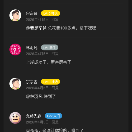
宗宗酱
LV10 神话
2026年4月5日
回复
@
我是军爸
总花费100多点，拿下嘿嘿
林羽凡
LV1 新手
2026年4月5日
回复
上岸成功了，厉害厉害了
宗宗酱
LV10 神话
2026年4月5日
回复
@
林羽凡
赚到了
允赫先森
LV2 入门
2026年4月5日
回复
爽歪歪，这漏让你捡的，赚到了