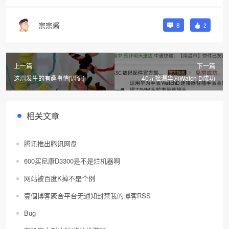
宗宗酱
8
2
上一篇
下一篇
这周发生的有趣事情[周记]
40元捡漏华为Watch D成功
❅
相关文章
腾讯推出腾讯网盘
600买尼康D3300是不是烂机器啊
网站被百度K掉不是个例
壹個博客聚合平台无通知封禁我的博客RSS
Bug