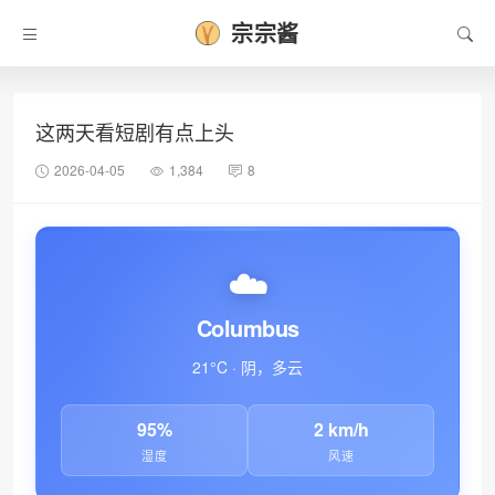
宗宗酱
这两天看短剧有点上头
2026-04-05
1,384
8
☁️
•
Columbus
21°C · 阴，多云
95%
2 km/h
湿度
风速