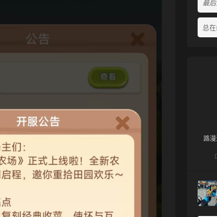
最后活
总在
❆
路漫