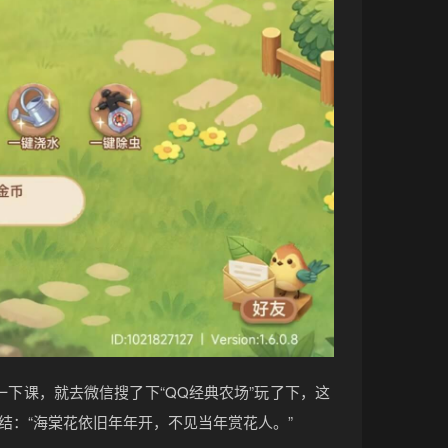
一下课，就去微信搜了下“QQ经典农场”玩了下，这
结：“海棠花依旧年年开，不见当年赏花人。”