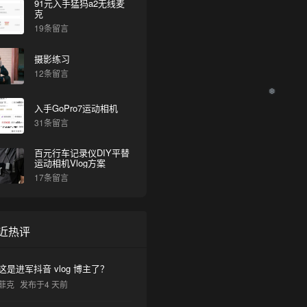
91元入手猛犸a2无线麦
克
19条留言
摄影练习
12条留言
入手GoPro7运动相机
31条留言
百元行车记录仪DIY平替
运动相机Vlog方案
17条留言
近热评
这是进军抖音 vlog 博主了？
菲克
发布于4 天前