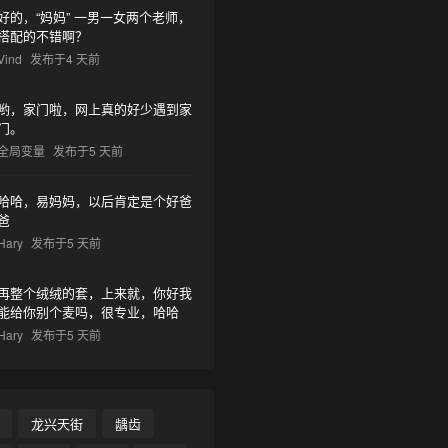
好的，“妈妈” 一男一女两个老师，
搭配的不错啊？
Vind
发布于4 天前
哟，家门啦，网上真的好少遇到家
门。
全局变量
发布于5 天前
哈哈，易妈妈，以后肯定是个好爸
爸
Hary
发布于5 天前
再整个绒绒的套，上来就，你好我
能给你别个麦吗，很专业，哈哈
Hary
发布于5 天前
龙兴天街
龋齿