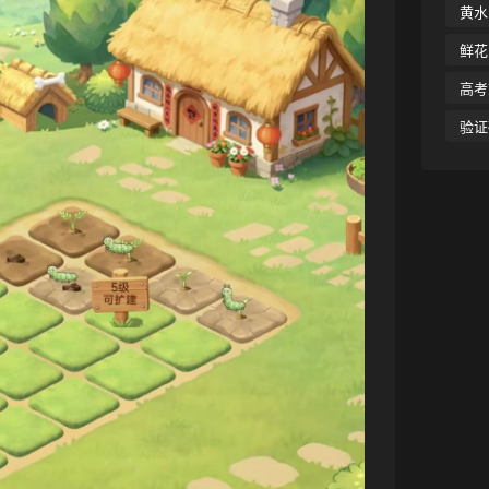
黄水
鲜花
高考
验证