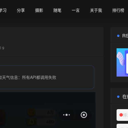
学习
分享
摄影
随笔
一言
关于我
排行榜
R
9
取天气信息：所有API都调用失败
在
博