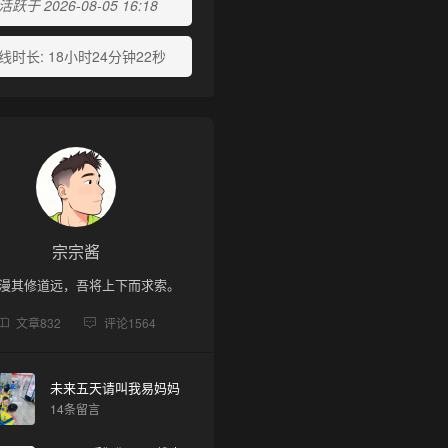
跃于 2026-08-05 16:18
线时长:
18小时24分钟22秒
宗宗酱
漫其修道远，吾将上下而求索。
文章
832
评论
1564
未来五天请叫我易妈妈
14条留言