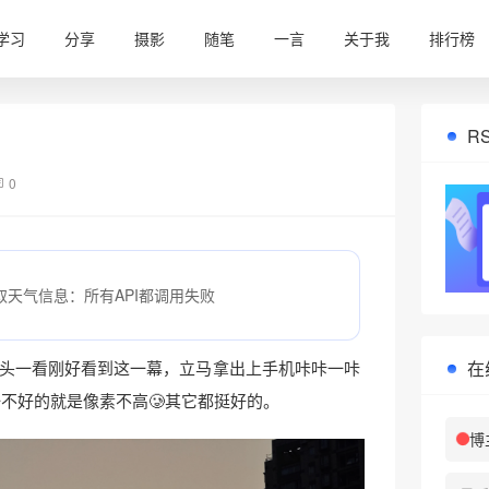
学习
分享
摄影
随笔
一言
关于我
排行榜
R
0
取天气信息：所有API都调用失败
在
头一看刚好看到这一幕，立马拿出上手机咔咔一咔
一不好的就是像素不高🥲其它都挺好的。
博