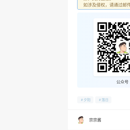
如涉及侵权，请通过邮件：go
❆
公众号
夕阳
落日
宗宗酱