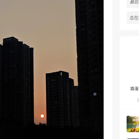
最后活
总在
❄
路漫