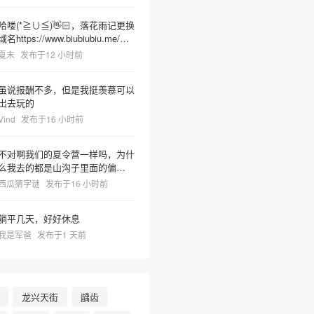
哈喽(*≧∪≦)👋🏻，落花雨记更换
域名https://www.biubiubiu.me/，
麻烦更新下哦
夏末
发布于12 小时前
虽说报酬不多，但是我挺羡慕可以
出去玩的
Vind
发布于16 小时前
不对啊我们的夏令营一样吗，为什
么我去的都是山沟子里面的偏僻之
地但非常热很容易把人晒死然后又
西瓜猜字谜
发布于16 小时前
有神奇教官莫名奇妙乱吼并且菜里
有树枝虫子很容易吃死
躺平几天，好好休息
我是军爸
发布于1 天前
龙兴天街
龋齿