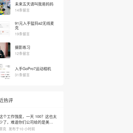
未来五天请叫我易妈妈
14条留言
91元入手猛犸a2无线麦
克
19条留言
摄影练习
12条留言
入手GoPro7运动相机
31条留言
近热评
这个工作强度，一天 100？这也太
少了，难道你们公司给的是美元
啊？
菲克
发布于10 小时前