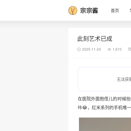
宗宗酱
首页
此刻艺术已成
2025-11-24
1,610
无法获
在医院外面抱侄儿的时候抬
咔😂，红米系列的手机唯