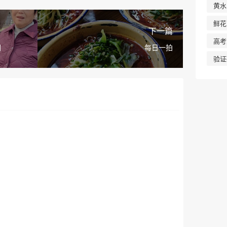
黄水
鲜花
下一篇
高考
园
每日一拍
验证