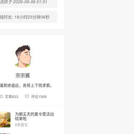
跃于 2026-08-08 01:31
线时长:
18小时23分钟36秒
宗宗酱
漫其修道远，吾将上下而求索。
文章
833
评论
1569
为期五天的夏令营活动
结束啦
8条留言