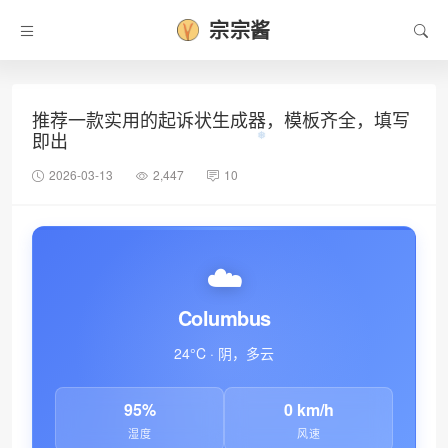
宗宗酱
推荐一款实用的起诉状生成器，模板齐全，填写
即出
2026-03-13
2,447
10
☁️
Columbus
24°C · 阴，多云
95%
0 km/h
湿度
风速