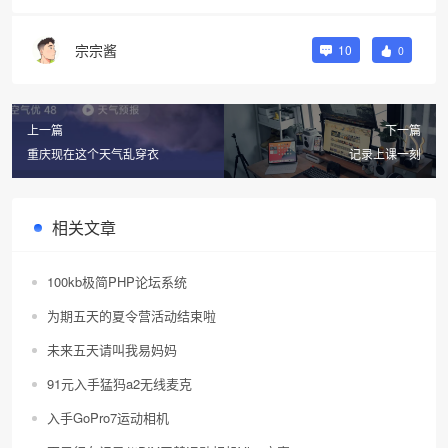
宗宗酱
10
0
上一篇
下一篇
重庆现在这个天气乱穿衣
记录上课一刻
相关文章
100kb极简PHP论坛系统
为期五天的夏令营活动结束啦
未来五天请叫我易妈妈
91元入手猛犸a2无线麦克
入手GoPro7运动相机