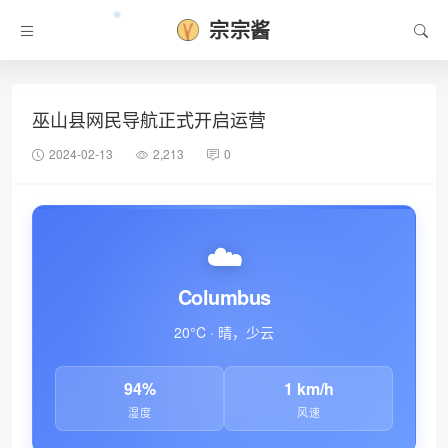
宗宗酱
巫山县网民导航正式开启运营
2024-02-13
2,213
0
❆
☁️
Columbus
20°C · 晴，少云
94%
1 km/h
湿度
风速