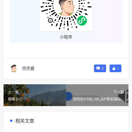
小程序
宗宗酱
0
1
上一篇
下一篇
摘橘子🍊
如何在HTML,H5,JSP等前端网页
中添加自己喜欢的音乐mp3等音频
播放代码
相关文章