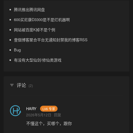
腾讯推出腾讯网盘
600买尼康D3300是不是烂机器啊
网站被百度K掉不是个例
壹個博客聚合平台无通知封禁我的博客RSS
Bug
有没有大型仙剑/修仙类游戏
评论
(2)
HARY
LV6 专家
2026年5月12日
回复
不懂这个，买哪个，跟你