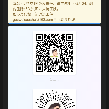
本站不承担相关版权责任。请在试用下载后24小时
内删除相关资源，支持正版。
如涉及侵权，请通过邮件：
❆
gouweicaosheji#163.com与我联系处理。
公众号