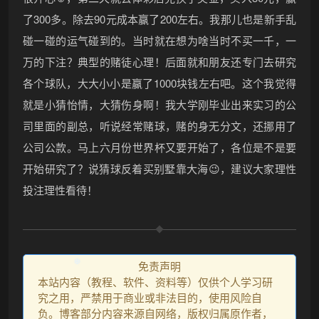
了300多。除去90元成本赢了200左右。我那儿也是新手乱
碰一碰的运气碰到的。当时就在想为啥当时不买一千，一
万的下注？典型的赌徒心理！后面就和朋友还专门去研究
各个球队，大大小小是赢了1000块钱左右吧。这个我觉得
就是小猜怡情，大猜伤身啊！我大学刚毕业出来实习的公
司里面的副总，听说经常赌球，赌的身无分文，还挪用了
公司公款。马上六月份世界杯又要开始了，各位是不是要
开始研究了？说猜球反着买别墅靠大海😉，建议大家理性
投注理性看待！
免责声明
本站内容（教程、软件、资料等）仅供个人学习研
究之用，严禁用于商业或非法目的，使用风险自
负。博客部分内容来源自网络，版权归属原作者，