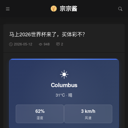
宗宗酱
❆
马上2026世界杯来了，买体彩不？
2026-05-12
948
2
☀️
Columbus
31°C · 晴
62%
3 km/h
湿度
风速