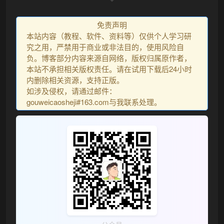
❅
免责声明
本站内容（教程、软件、资料等）仅供个人学习研
究之用，严禁用于商业或非法目的，使用风险自
负。博客部分内容来源自网络，版权归属原作者，
本站不承担相关版权责任。请在试用下载后24小时
内删除相关资源，支持正版。
如涉及侵权，请通过邮件：
gouweicaosheji#163.com与我联系处理。