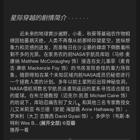
星际穿越的剧情简介
· · · · · ·
近未来的地球黄沙遍野，小麦、秋葵等基础农作物相
继因枯萎病灭绝，人类不再像从前那样仰望星空，放纵想
象力和灵感的迸发，而是每日在沙尘暴的肆虐下倒数着所
剩不多的光景。在家务农的前NASA宇航员库珀（马修·麦
康纳 Matthew McConaughey 饰）接连在女儿墨菲（麦肯
吉·弗依 Mackenzie Foy 饰）的书房发现奇怪的重力场现
象，随即得知在某个未知区域内前NASA成员仍秘密进行
一个拯救人类的计划。多年以前土星附近出现神秘虫洞，
NASA借机将数名宇航员派遣到遥远的星系寻找适合居住
的星球。在布兰德教授（迈克尔·凯恩 Michael Caine 饰）
的劝说下，库珀忍痛告别了女儿，和其他三名专家教授女
儿艾米莉亚·布兰德（安妮·海瑟薇 Anne Hathaway 饰）、
罗米利（大卫·吉雅西 David Gyasi 饰）、多伊尔（韦斯·本
特利 Wes B...
(展开全部)
©豆瓣
推荐一看