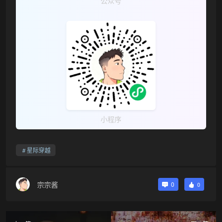
公众号
小程序
星际穿越
宗宗酱
0
0