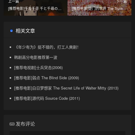
上一篇
下一篇
[推荐电影]千与千寻 千と千尋の神
[推荐电影]楚门的世界 The Truman
隠し (2001)
Show (1998)
相关文章
《年少有为》挺不错的，打工人爽剧！
韩剧高分电影推荐第一波
[推荐电视剧]士兵突击(2006)
[推荐电影]弱点 The Blind Side (2009)
[推荐电影]白日梦想家 The Secret Life of Walter Mitty (2013)
[推荐电影]源代码 Source Code (2011)
发布评论