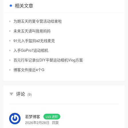
相关文章
为期五天的夏令营活动结束啦
未来五天请叫我易妈妈
91元入手猛犸a2无线麦克
入手GoPro7运动相机
百元行车记录仪DIY平替运动相机Vlog方案
博客文件接近4个G
评论
(9)
若梦博客
LV3 进阶
2026年2月28日
回复