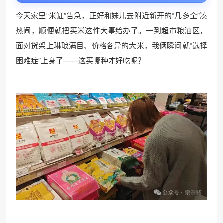
今天家里“米缸”告急，正好和妹儿去附近新开的“几多全”凑
热闹，顺便就把买米这件大事给办了。一到超市粮油区，
面对货架上琳琅满目、价格各异的大米，我俩瞬间就“选择
困难症”上身了——这买哪种才好吃呢？