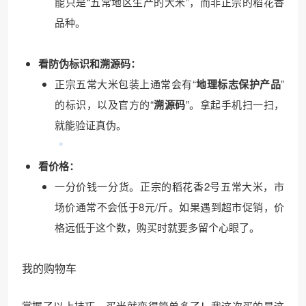
能只是“五常地区生产的大米”，而非正宗的稻花香
品种。
看防伪标识和溯源码：
正宗五常大米包装上通常会有“
地理标志保护产品
”
的标识，以及官方的“
溯源码
”。拿起手机扫一扫，
就能验证真伪。
看价格：
一分价钱一分货。正宗的稻花香2号五常大米，市
场价通常不会低于8元/斤。如果遇到超市促销，价
格远低于这个数，购买时就要多留个心眼了。
我的购物车
掌握了以上技巧，买米就变得简单多了！我这次买的是这