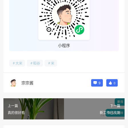
小程序
大米
稻谷
米
宗宗酱
9
0
上一篇
下一篇
真的很好看
新工作已找到