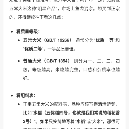
五常大米这种“明星产品”，市场上鱼龙混杂。想买到正宗
的，还得继续往下看这几点：
看质量等级：
五常大米（GB/T 19266）
通常分为“
优质一等
”和
“
优质二等
”，一等品质更佳。
普通大米（GB/T 1354）
则分为一、二、三、四
级，等级越高，米粒越完整，口感和杂质率也越
好。
看配料表：
正宗五常大米的配料表，品种应该写得清清楚楚，
比如“
水稻（五优稻四号，也就是我们常说的稻花香
2号）
”。如果只笼统地写着“水稻”或“大米”，那很可