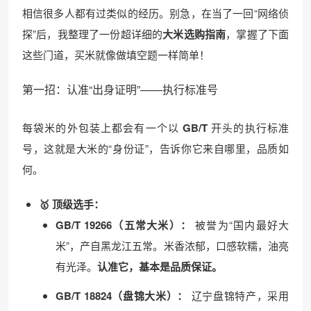
相信很多人都有过类似的经历。别急，在当了一回“网络侦
探”后，我整理了一份超详细的
大米选购指南
，掌握了下面
这些门道，买米就像做填空题一样简单！
第一招：认准“出身证明”——执行标准号
每袋米的外包装上都会有一个以
GB/T
开头的执行标准
号，这就是大米的“身份证”，告诉你它来自哪里，品质如
何。
🥇 顶级选手：
GB/T 19266（五常大米）：
被誉为“国内最好大
米”，产自黑龙江五常。米香浓郁，口感软糯，油亮
有光泽。
认准它，基本是品质保证。
GB/T 18824（盘锦大米）：
辽宁盘锦特产，采用