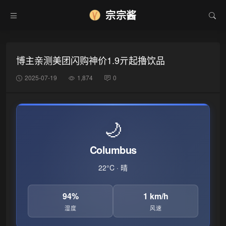
宗宗酱
❆
博主亲测美团闪购神价1.9亓起擼饮品
2025-07-19
1,874
0
🌙
Columbus
22°C · 晴
94%
1 km/h
湿度
风速