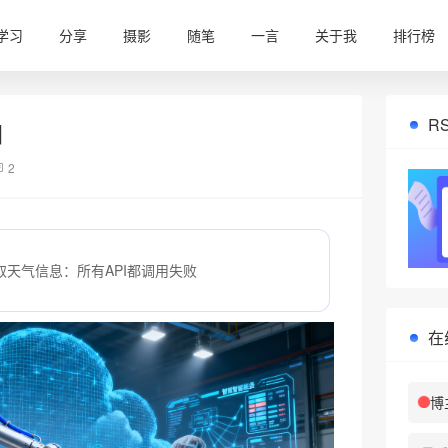
学习
分享
摄影
随笔
一言
关于我
排行榜
R
]
2
取天气信息：所有API都调用失败
在
博