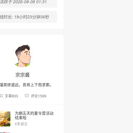
跃于 2026-08-08 01:31
线时长:
18小时23分钟36秒
宗宗酱
❅
漫其修道远，吾将上下而求索。
文章
833
评论
1569
为期五天的夏令营活动
结束啦
8条留言