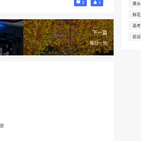
2
0
黄水
鲜花
高考
下一篇
验证
每日一拍
是