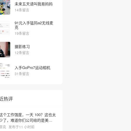
未来五天请叫我易妈妈
14条留言
91元入手猛犸a2无线麦
克
19条留言
摄影练习
12条留言
入手GoPro7运动相机
31条留言
近热评
这个工作强度，一天 100？这也太
少了，难道你们公司给的是美元
啊？
菲克
发布于11 小时前