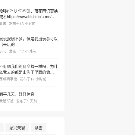
哈喽(*≧∪≦)👋🏻，落花雨记更换
域名https://www.biubiubiu.me/，
麻烦更新下哦
夏末
发布于13 小时前
虽说报酬不多，但是我挺羡慕可以
出去玩的
Vind
发布于17 小时前
不对啊我们的夏令营一样吗，为什
么我去的都是山沟子里面的偏僻之
地但非常热很容易把人晒死然后又
西瓜猜字谜
发布于17 小时前
有神奇教官莫名奇妙乱吼并且菜里
有树枝虫子很容易吃死
躺平几天，好好休息
我是军爸
发布于1 天前
龙兴天街
龋齿