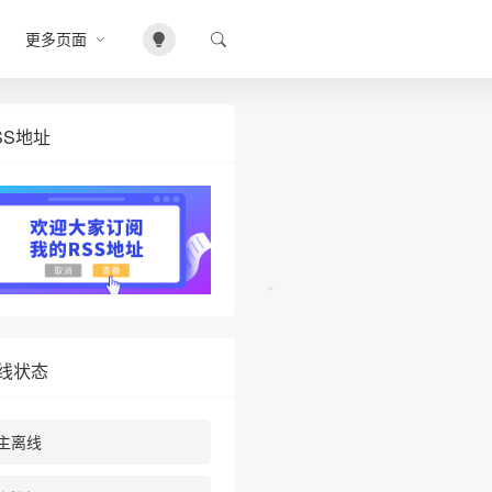
更多页面
SS地址
❄
线状态
主离线