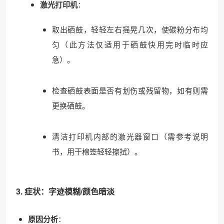
激光打印机
：
取出硒鼓，轻轻左右摇晃几次，使碳粉分布均
匀（此方法仅适用于硒鼓快用完时临时应
急）。
检查硒鼓表面是否有划伤或残留物，如有则需
更换硒鼓。
清洁打印机内部的激光器窗口（需参考说明
书，用干棉签轻轻擦拭）。
3. 症状：字迹模糊/颜色暗淡
原因分析
：