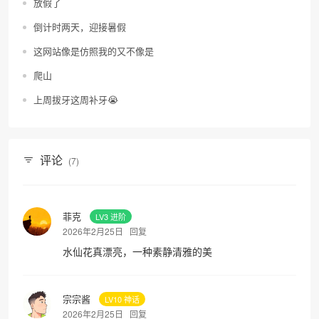
放假了
倒计时两天，迎接暑假
这网站像是仿照我的又不像是
爬山
上周拔牙这周补牙😭
评论
(7)
菲克
LV3 进阶
2026年2月25日
回复
水仙花真漂亮，一种素静清雅的美
宗宗酱
LV10 神话
2026年2月25日
回复