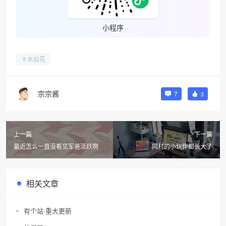
小程序
水仙花
宗宗酱
7
3
上一篇
下一篇
最近怎么一直没看见军爸活跃啊
同村的小伙伴都长大了
相关文章
有个站·重大更新