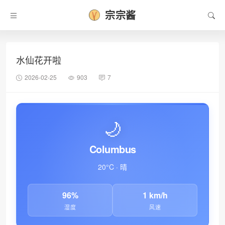
宗宗酱
水仙花开啦
2026-02-25
903
7
🌙
Columbus
20°C · 晴
96%
1 km/h
湿度
风速