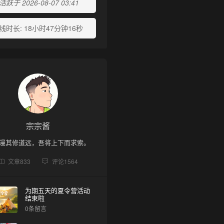
跃于 2026-08-07 03:41
线时长:
18小时47分钟16秒
宗宗酱
漫其修道远，吾将上下而求索。
文章
833
评论
1564
为期五天的夏令营活动
结束啦
0条留言