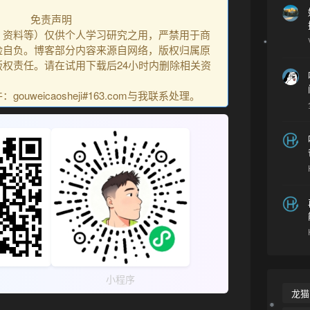
免责声明
、资料等）仅供个人学习研究之用，严禁用于商
险自负。博客部分内容来源自网络，版权归属原
权责任。请在试用下载后24小时内删除相关资
uweicaosheji#163.com与我联系处理。
小程序
龙猫