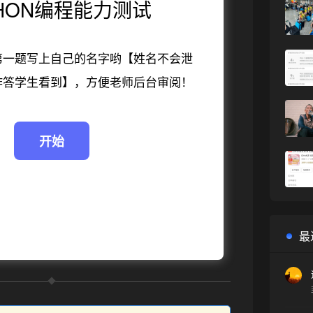
THON编程能力测试
❄
第一题写上自己的名字哟【姓名不会泄
作答学生看到】，方便老师后台审阅！
最