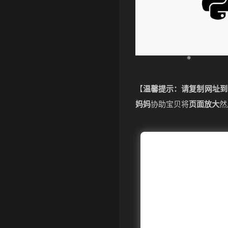
【
温馨提示：请复制网址到
妈妈
协助宝贝将
页面放大
然