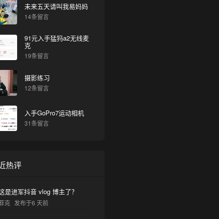
未来五天请叫我易妈妈
14条留言
91元入手猛犸a2无线麦
克
19条留言
摄影练习
12条留言
入手GoPro7运动相机
31条留言
近热评
这是进军抖音 vlog 博主了？
菲克
发布于6 天前