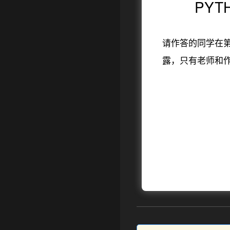
PY
请作答的同学在
❅
露，只有老师和