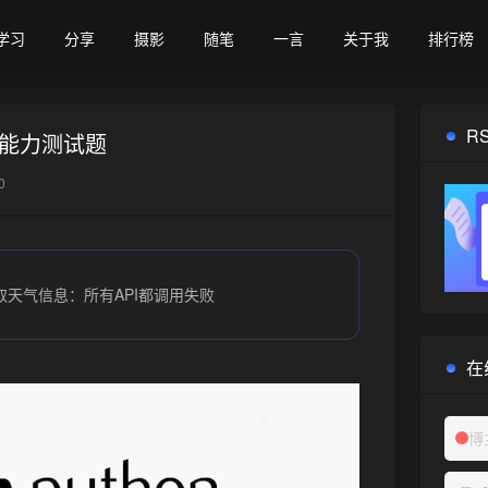
学习
分享
摄影
随笔
一言
关于我
排行榜
R
程能力测试题
0
取天气信息：所有API都调用失败
在
博