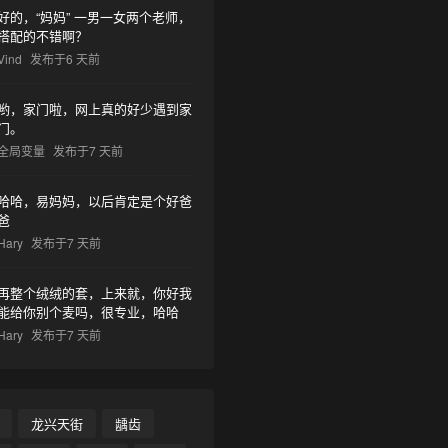
好的，“妈妈” 一男一女两个老师，
搭配的不错啊？
Vind
发布于6 天前
哟，家门啦，网上真的好少遇到家
门。
全局变量
发布于7 天前
哈哈，易妈妈，以后肯定是个好爸
爸
Hary
发布于7 天前
再整个绒绒的套，上来就，你好我
能给你别个麦吗，很专业，哈哈
Hary
发布于7 天前
龙兴天街
龋齿