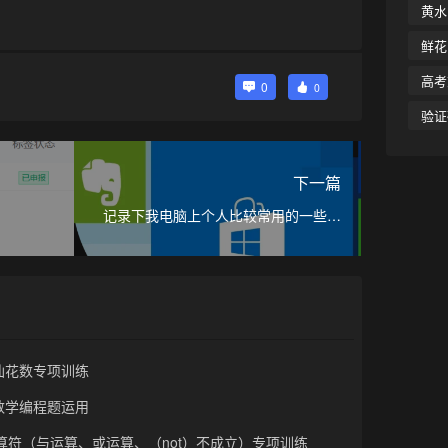
黄水
鲜花
•
高考
0
0
验证
下一篇
记录下我电脑上个人比较常用的一些电
脑软件
水仙花数专项训练
级数学编程题运用
运算符（与运算、或运算、（not）不成立）专项训练