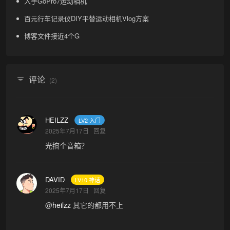
入手GoPro7运动相机
百元行车记录仪DIY平替运动相机Vlog方案
博客文件接近4个G
评论
(2)
HEILZZ
LV2 入门
2025年7月17日
回复
光搞个音箱？
DAVID
LV10 神话
2025年7月17日
回复
@
heilzz
其它的都用不上