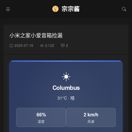
宗宗酱
小米之家小爱音箱捡漏
2025-07-16
2,122
2
☀️
Columbus
31°C · 晴
66%
2 km/h
湿度
风速