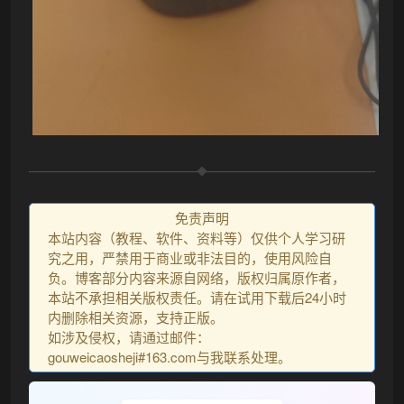
免责声明
本站内容（教程、软件、资料等）仅供个人学习研
究之用，严禁用于商业或非法目的，使用风险自
负。博客部分内容来源自网络，版权归属原作者，
本站不承担相关版权责任。请在试用下载后24小时
内删除相关资源，支持正版。
如涉及侵权，请通过邮件：
gouweicaosheji#163.com与我联系处理。