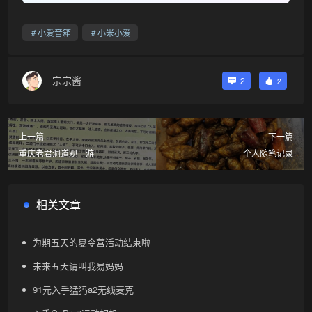
小爱音箱
小米小爱
宗宗酱
2
2
上一篇
下一篇
重庆老君洞道观一游
个人随笔记录
相关文章
为期五天的夏令营活动结束啦
未来五天请叫我易妈妈
91元入手猛犸a2无线麦克