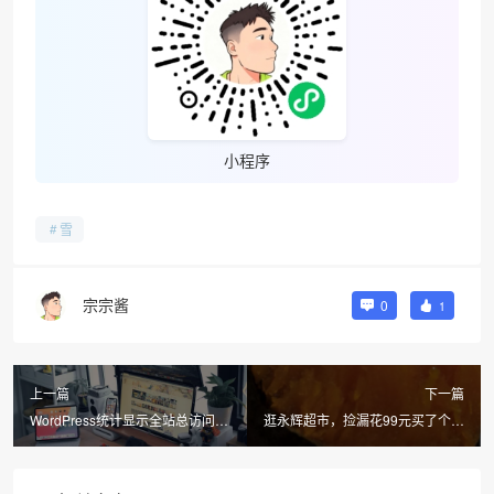
小程序
雪
宗宗酱
0
1
上一篇
下一篇
WordPress统计显示全站总访问
逛永辉超市，捡漏花99元买了个格
量/今日总访问量/当前是第几个访
兰仕电烤箱！
客