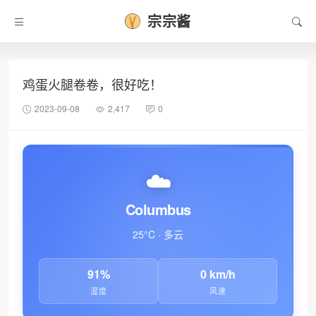
宗宗酱
鸡蛋火腿卷卷，很好吃！
2023-09-08
2,417
0
☁️
Columbus
25°C · 多云
❅
91%
0 km/h
湿度
风速