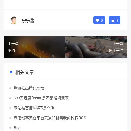
宗宗酱
0
1
上一篇
下一篇
随拍
随手一拍
相关文章
腾讯推出腾讯网盘
600买尼康D3300是不是烂机器啊
网站被百度K掉不是个例
壹個博客聚合平台无通知封禁我的博客RSS
Bug