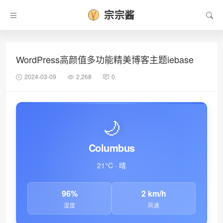
宗宗酱
❆
WordPress高颜值多功能精美博客主题iebase
2024-03-09
2,268
0
🌙
Columbus
21°C · 晴
96%
2 km/h
湿度
风速