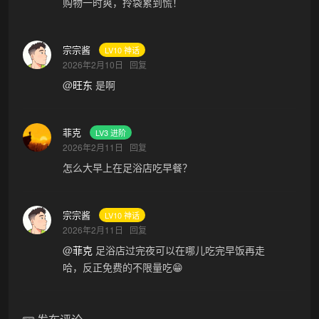
购物一时爽，拎袋累到慌！
宗宗酱
LV10 神话
2026年2月10日
回复
@
旺东
是啊
菲克
LV3 进阶
2026年2月11日
回复
怎么大早上在足浴店吃早餐？
宗宗酱
LV10 神话
2026年2月11日
回复
@
菲克
足浴店过完夜可以在哪儿吃完早饭再走
哈，反正免费的不限量吃😁