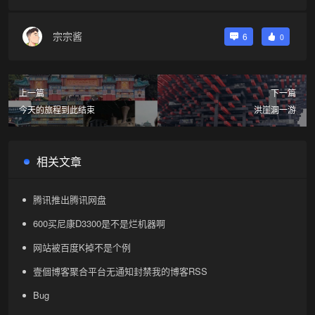
宗宗酱
6
0
上一篇
下一篇
今天的旅程到此结束
洪崖洞一游
相关文章
腾讯推出腾讯网盘
600买尼康D3300是不是烂机器啊
网站被百度K掉不是个例
壹個博客聚合平台无通知封禁我的博客RSS
Bug