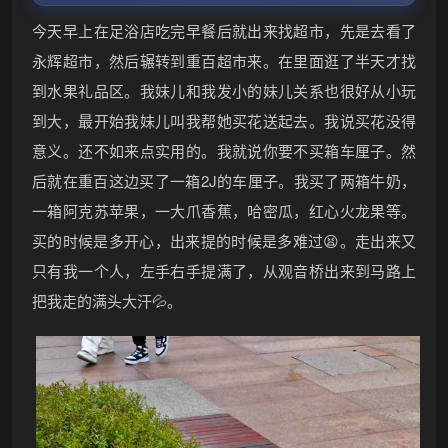
今天早上在足浴店吃完早餐后就出来找超市，先是去看了
永辉超市，然后辗转到重百超市来。在里面逛了半天才找
到水果礼品区。我妹儿和我发小的妹儿关系也很好从小玩
到大，最开始我妹儿叫我帮她买花送起去。我说买花没得
意义。还不如来点实用的。我就说你要不买箱车厘子。然
后就在重百这边买了一箱2J的车厘子。我买了两箱牛奶，
❆
一箱阿克苏苹果，一大爪香蕉，哈密瓜，红心火龙果等。
买的时候是多开心，出来提的时候是多难过😫。走出来又
只有我一个人，左手右手提满了，从观音桥出来到马路上
把我走的满头大汗💦。