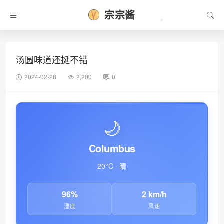
宗宗酱
汤圆味道还挺不错
2024-02-28
2,200
0
🌙
Columbus
❆
20°C · 晴
96%
2 km/h
湿度
风速