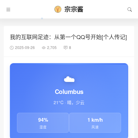
宗宗酱
我的互联网足迹：从第一个QQ号开始[个人传记]
2025-09-26
2,705
8
☁️
Columbus
21°C · 晴，少云
94%
1 km/h
湿度
风速