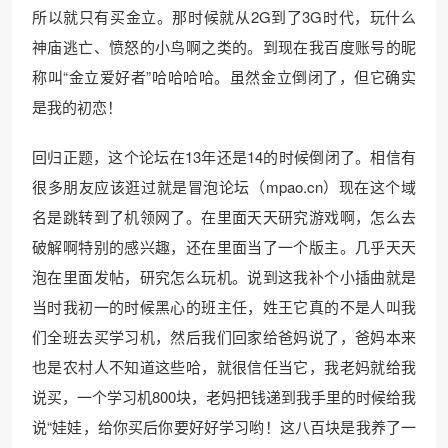
所以就只有买金立。那时候就从2G到了3G时代，玩什么
神庙逃亡、愤怒的小鸟啊之类的。到现在我百度账号的昵
称叫“金立爱好者”哈哈哈哈。虽然金立倒闭了，但它确实
是我的初恋！
回归正题，这个论坛在13年还是14的时候倒闭了。相信有
很多朋友应该逛过就是冒泡论坛（mpao.cn）现在这个域
名是跳转到了机领网了。在里面天天研究游戏啊，怎么去
破解啊特别的感兴趣，还在里面当了一个版主。几乎天天
泡在里面发帖，研究怎么玩机。说到这我补个小插曲就是
当时我初一的时候黑心的班主任，姓王它真的不是人叫我
们全班去买学习机，然后我们回家给爸妈说了，爸妈本来
也是农村人不知道这些哈，就很信任当它，我老妈就给我
说买，一个学习机800块，老妈把钱递到我手里的时候给我
说“娃娃，给你买后你要好好学习哟！这八百块是我养了一