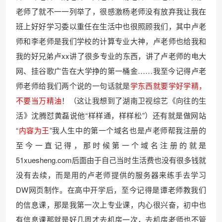
老师了就不一一列举了，很感激杨老师没有放弃我让我在
班上好好学习委以重任在生活中也很照顾我们，其中卢老
师和李老师是我们学校的计算专业大神，卢老师也给我和
我的好兄弟卢xx讲了很多专业的东西，讲了卢老师的电大
网、挂谷歌广告在大学挣的第一桶金……我至今记得卢老
师老师给我们两个说的一句话就是
学东西就要学好学精，
不要当万精油
！（这让我想到了湖南卫视综艺《向往的生
活》沈腾怼黄磊说他“样样通，样样松”）还有就是做网站
“
内容为王
”我人生中的第一个域名也是卢老师帮我注册的
至今一直记得，那时候第一个域名注册的就是
51xuesheng.com后面由于自己当时生活费也没有很多钱就
没有去续，而是用的卢老师提供的服务器来练手去学习
DW网页制作。在高中开学后，至今记得是谭老师教我们
的信息课，那是我第一次上专业课，内心很兴奋，初中也
有信息课那就是好几周才去机房一次，去机房老师也不管