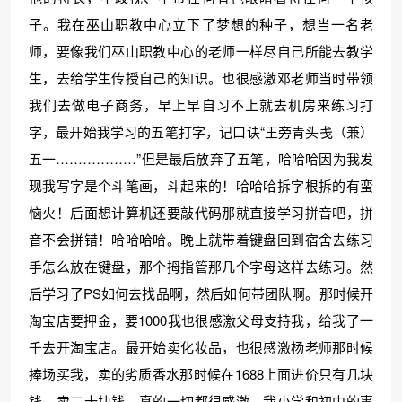
子。我在巫山职教中心立下了梦想的种子，想当一名老
师，要像我们巫山职教中心的老师一样尽自己所能去教学
生，去给学生传授自己的知识。也很感激邓老师当时带领
我们去做电子商务，早上早自习不上就去机房来练习打
字，最开始我学习的五笔打字，记口诀“王旁青头戋（兼）
五一………………”但是最后放弃了五笔，哈哈哈因为我发
现我写字是个斗笔画，斗起来的！哈哈哈拆字根拆的有蛮
恼火！后面想计算机还要敲代码那就直接学习拼音吧，拼
音不会拼错！哈哈哈哈。晚上就带着键盘回到宿舍去练习
手怎么放在键盘，那个拇指管那几个字母这样去练习。然
后学习了PS如何去找品啊，然后如何带团队啊。那时候开
淘宝店要押金，要1000我也很感激父母支持我，给我了一
千去开淘宝店。最开始卖化妆品，也很感激杨老师那时候
捧场买我，卖的劣质香水那时候在1688上面进价只有几块
钱，卖二十块钱。真的一切都很感激，我小学和初中的事