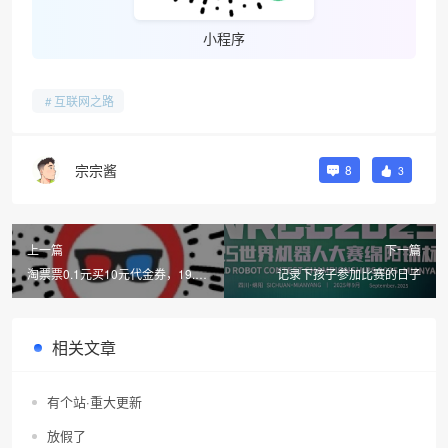
小程序
互联网之路
宗宗酱
8
3
上一篇
下一篇
淘票票0.1元买10元代金券，19.9
记录下孩子参加比赛的日子
就可以看一部电影！
相关文章
有个站·重大更新
放假了