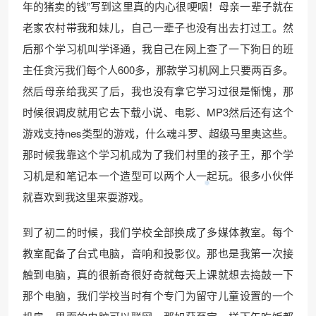
年的猪卖的钱”写到这里真的内心很哽咽！母亲一辈子就在
老家农村带我和妹儿，自己一辈子也没有出去打过工。然
后那个学习机叫学译通，我自己在网上查了一下狗日的班
主任贪污我们每个人600多，那款学习机网上只要两百多。
然后母亲给我买了后，我也没有拿它学习过很是惭愧，那
时候很调皮就用它去下载小说、电影、MP3然后还有这个
游戏支持nes类型的游戏，什么魂斗罗、超级马里奥这些。
那时候我靠这个学习机成为了我们村里的孩子王，那个学
习机是和笔记本一个造型可以两个人一起玩。很多小伙伴
就喜欢到我这里来耍游戏。
到了初二的时候，我们学校全部换成了多媒体教室。每个
教室配备了台式电脑，音响和投影仪。那也是我第一次接
触到电脑，真的很新奇很好奇就每天上课就想去捣鼓一下
那个电脑，我们学校当时有个专门为留守儿童设置的一个