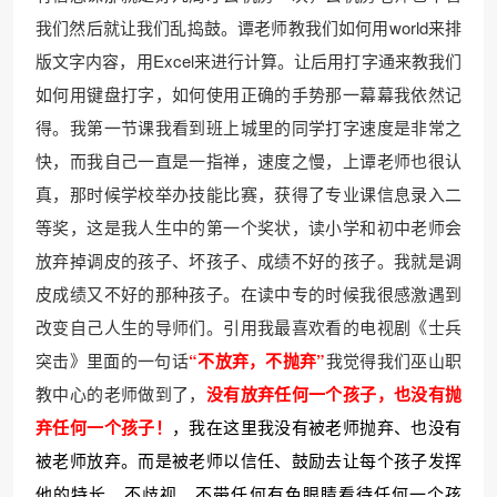
我们然后就让我们乱捣鼓。谭老师教我们如何用world来排
版文字内容，用Excel来进行计算。让后用打字通来教我们
如何用键盘打字，如何使用正确的手势那一幕幕我依然记
得。我第一节课我看到班上城里的同学打字速度是非常之
快，而我自己一直是一指禅，速度之慢，上谭老师也很认
真，那时候学校举办技能比赛，获得了专业课信息录入二
等奖，这是我人生中的第一个奖状，读小学和初中老师会
放弃掉调皮的孩子、坏孩子、成绩不好的孩子。我就是调
皮成绩又不好的那种孩子。在读中专的时候我很感激遇到
改变自己人生的导师们。引用我最喜欢看的电视剧《士兵
突击》里面的一句话
“不放弃，不抛弃”
我觉得我们巫山职
教中心的老师做到了，
没有放弃任何一个孩子，也没有抛
弃任何一个孩子！
，我在这里我没有被老师抛弃、也没有
被老师放弃。而是被老师以信任、鼓励去让每个孩子发挥
他的特长，不歧视、不带任何有色眼睛看待任何一个孩