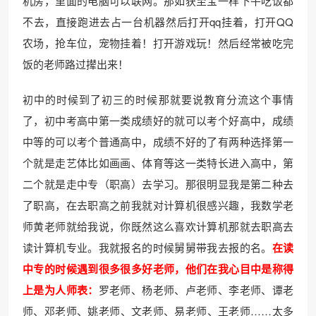
机房，里面的电脑可以联网。那如获至宝一样下午吃饭都
不去，直接跑进去占一台机器然后打开qq挂着，打开QQ
农场，抢车位，宠物挂着！打开游戏玩！然后经常被吃完
饭的老师路过撵出来！
初中的时候到了初三的时候那就要说教育分流这个事情
了，初中考高中第一类成绩好的就可以考个好高中，成绩
中等的可以考个普通高中，成绩不好的了有两种选择第一
个就是走艺体比如画画、体育等这一类特长进入高中，第
二个就是走中专（职高）去学习。那很明显我是第二种去
了职高，在去职高之前我就对计算机很感兴趣，我数学老
师黄老师就给我说，你既然这么喜欢计算机那就去职高去
读计算机专业。我就报名的时候舅舅带我去报的名。
在读
中专的时候遇到很多很多好老师，他们在我心目中是称得
上是为人师表：
罗老师、杨老师、卢老师、李老师、谭老
师、邓老师、姚老师、文老师、易老师、王老师……太多