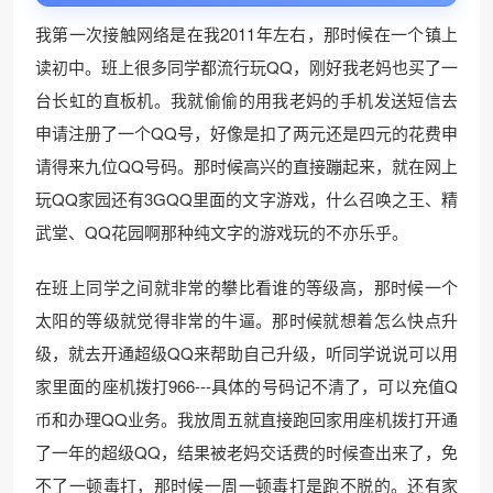
我第一次接触网络是在我2011年左右，那时候在一个镇上
读初中。班上很多同学都流行玩QQ，刚好我老妈也买了一
台长虹的直板机。我就偷偷的用我老妈的手机发送短信去
申请注册了一个QQ号，好像是扣了两元还是四元的花费申
请得来九位QQ号码。那时候高兴的直接蹦起来，就在网上
玩QQ家园还有3GQQ里面的文字游戏，什么召唤之王、精
武堂、QQ花园啊那种纯文字的游戏玩的不亦乐乎。
在班上同学之间就非常的攀比看谁的等级高，那时候一个
太阳的等级就觉得非常的牛逼。那时候就想着怎么快点升
级，就去开通超级QQ来帮助自己升级，听同学说说可以用
家里面的座机拨打966---具体的号码记不清了，可以充值Q
币和办理QQ业务。我放周五就直接跑回家用座机拨打开通
了一年的超级QQ，结果被老妈交话费的时候查出来了，免
不了一顿毒打，那时候一周一顿毒打是跑不脱的。还有家