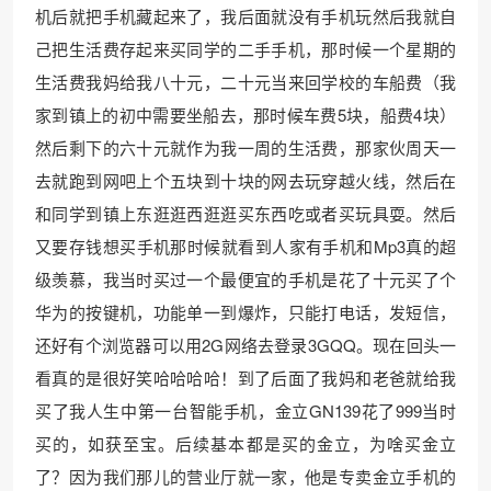
机后就把手机藏起来了，我后面就没有手机玩然后我就自
己把生活费存起来买同学的二手手机，那时候一个星期的
生活费我妈给我八十元，二十元当来回学校的车船费（我
家到镇上的初中需要坐船去，那时候车费5块，船费4块）
然后剩下的六十元就作为我一周的生活费，那家伙周天一
去就跑到网吧上个五块到十块的网去玩穿越火线，然后在
和同学到镇上东逛逛西逛逛买东西吃或者买玩具耍。然后
又要存钱想买手机那时候就看到人家有手机和Mp3真的超
级羡慕，我当时买过一个最便宜的手机是花了十元买了个
华为的按键机，功能单一到爆炸，只能打电话，发短信，
还好有个浏览器可以用2G网络去登录3GQQ。现在回头一
看真的是很好笑哈哈哈哈！到了后面了我妈和老爸就给我
买了我人生中第一台智能手机，金立GN139花了999当时
买的，如获至宝。后续基本都是买的金立，为啥买金立
了？因为我们那儿的营业厅就一家，他是专卖金立手机的