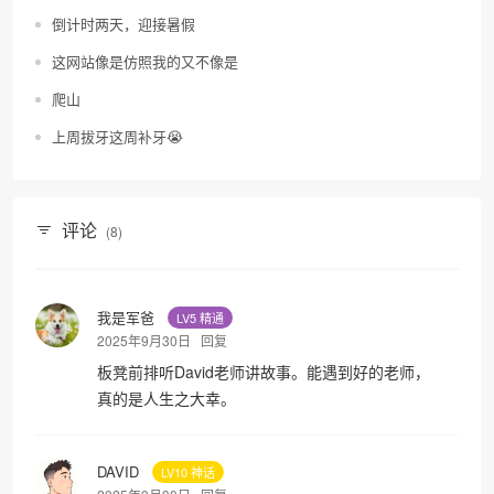
倒计时两天，迎接暑假
这网站像是仿照我的又不像是
爬山
上周拔牙这周补牙😭
评论
(8)
我是军爸
LV5 精通
2025年9月30日
回复
板凳前排听David老师讲故事。能遇到好的老师，
真的是人生之大幸。
DAVID
LV10 神话