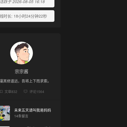
跃于 2026-08-05 16:18
线时长:
18小时24分钟22秒
宗宗酱
漫其修道远，吾将上下而求索。
文章
832
评论
1564
未来五天请叫我易妈妈
14条留言