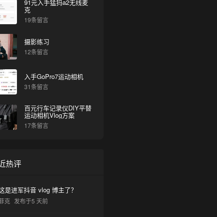
91元入手猛犸a2无线麦
克
19条留言
摄影练习
12条留言
入手GoPro7运动相机
31条留言
百元行车记录仪DIY平替
运动相机Vlog方案
17条留言
近热评
这是进军抖音 vlog 博主了？
菲克
发布于5 天前