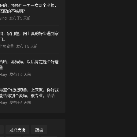
好的，“妈妈” 一男一女两个老师，
搭配的不错啊？
Vind
发布于5 天前
哟，家门啦，网上真的好少遇到家
门。
全局变量
发布于5 天前
哈哈，易妈妈，以后肯定是个好爸
爸
Hary
发布于5 天前
再整个绒绒的套，上来就，你好我
能给你别个麦吗，很专业，哈哈
Hary
发布于5 天前
龙兴天街
龋齿